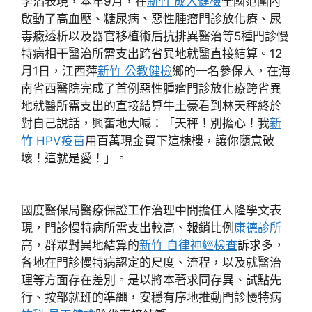
李滔表現，本年9月，在
新竹 成人健檢
全國范圍內
啟動了高血壓、糖尿病、惡性腫瘤門診放化療、尿
毒癥透析以及器官移植術后抗排異醫治等5種門診慢
特病相干醫治所需支出跨省異地就醫直接結算。12
月1日，江西萍
新竹 公教健檢
鄉的一名參保人，在海
南省西醫院完成了首例惡性腫瘤門診放化療跨省異
地就醫所需支出的直接結算牛土豪看到林天秤終於
對自己說話，興奮地大喊：「天秤！別擔心！我
新
竹 HPV疫苗
用百萬現金買下這棟樓，讓你隨意破
壞！這就是愛！」。
國度醫保局醫療保證工作治理中間擔任人隆學文表
現，門診慢特病所需支出較高、報銷比例
康德診所
高，群眾對異地結算的
新竹 自律神經檢查
訴求多，
各地在門診慢特病認定的尺度、流程，以及就醫治
理等方面存在差別。是以將本著求同存異、試點先
行、按部就班的準繩，安穩有序地推動門診慢特病