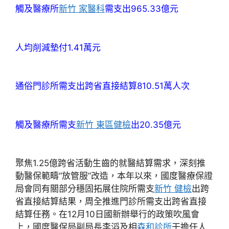
觸及醫療所
新竹 家醫科
需支出965.33億元
人均削減墊付1.41萬元
通俗門診所需支出跨省直接結算810.51萬人次
觸及醫療所需支
新竹 東區健檢
出20.35億元
聚焦1.25億跨省活動生齒的就醫結算需求，深刻推
動醫保範疇“放管服”改造，本年以來，國度醫療保證
局會同有關部分穩固拓展住院所需支
新竹 健檢
出跨
省直接結算結果，周全推進門診所需支出跨省直接
結算任務。在12月10日國新辦舉行的政策吹風會
上，國度醫保局副局長李滔及相
森和診所
干擔任人