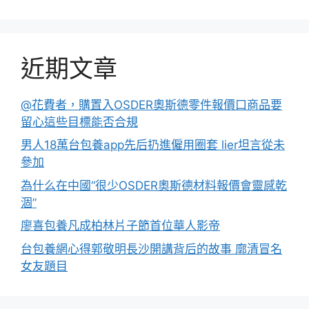
近期文章
@花費者，購置入OSDER奧斯德零件報價口商品要
留心這些目標能否合規
男人18萬台包養app先后扔進僱用圈套 lier坦言從未
參加
為什么在中國“很少OSDER奧斯德材料報價會靈感乾
涸”
廖喜包養凡成柏林片子節首位華人影帝
台包養網心得郭敬明長沙開講背后的故事 廓清冒名
女友題目