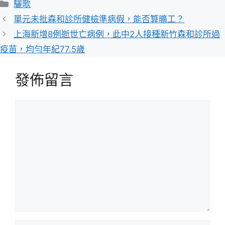
分
驪歌
類
單元未批森和診所健檢準病假，能否算曠工？
上海新增8例逝世亡病例，此中2人接種新竹森和診所過
疫苗，均勻年紀77.5歲
發佈留言
留
言