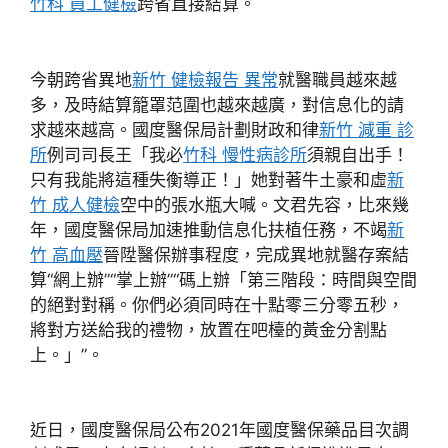
竹科 員工健檢
跨省直接結算。
今朝跨省異地
新竹 健檢報告 異常
就醫職員越來越
多，及時結算籠罩范圍也越來越廣，對信息化的請
求越來越高。國度醫保局計劃財政和律
新竹 減重 診
所
例司司長王「我必
竹科 慢性病診所
須親自出手！
只有我能將這種失衡導正！」她對著牛土豪和虛
新
竹 成人健檢
空中的張水瓶大喊。文君先容，比來幾
年，國度醫保局加速推動信息化扶植任務，不竭
新
竹 高血壓
晉陞醫保辦事程度，完成異地就醫存案結
算“網上辦”“掌上辦”“碼上辦「第三階段：時間與空間
的絕對對稱。你們必須同時在十點零三分零五秒，
將對方送給我的禮物，放置在吧檯的黃金分割點
上。」”。
近日，國度醫保局公布2021年國度醫保藥品目次調