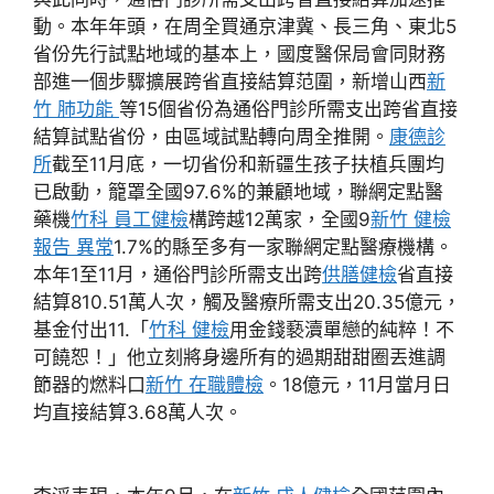
動。本年年頭，在周全買通京津冀、長三角、東北5
省份先行試點地域的基本上，國度醫保局會同財務
部進一個步驟擴展跨省直接結算范圍，新增山西
新
竹 肺功能
等15個省份為通俗門診所需支出跨省直接
結算試點省份，由區域試點轉向周全推開。
康德診
所
截至11月底，一切省份和新疆生孩子扶植兵團均
已啟動，籠罩全國97.6%的兼顧地域，聯網定點醫
藥機
竹科 員工健檢
構跨越12萬家，全國9
新竹 健檢
報告 異常
1.7%的縣至多有一家聯網定點醫療機構。
本年1至11月，通俗門診所需支出跨
供膳健檢
省直接
結算810.51萬人次，觸及醫療所需支出20.35億元，
基金付出11.「
竹科 健檢
用金錢褻瀆單戀的純粹！不
可饒恕！」他立刻將身邊所有的過期甜甜圈丟進調
節器的燃料口
新竹 在職體檢
。18億元，11月當月日
均直接結算3.68萬人次。