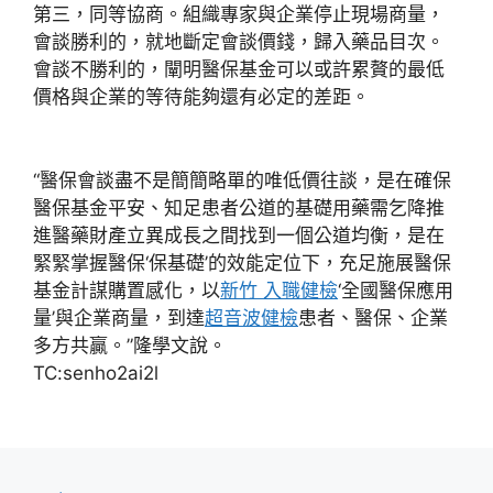
第三，同等協商。組織專家與企業停止現場商量，
會談勝利的，就地斷定會談價錢，歸入藥品目次。
會談不勝利的，闡明醫保基金可以或許累贅的最低
價格與企業的等待能夠還有必定的差距。
“醫保會談盡不是簡簡略單的唯低價往談，是在確保
醫保基金平安、知足患者公道的基礎用藥需乞降推
進醫藥財產立異成長之間找到一個公道均衡，是在
緊緊掌握醫保‘保基礎’的效能定位下，充足施展醫保
基金計謀購置感化，以
新竹 入職健檢
‘全國醫保應用
量’與企業商量，到達
超音波健檢
患者、醫保、企業
多方共贏。”隆學文說。
TC:senho2ai2l