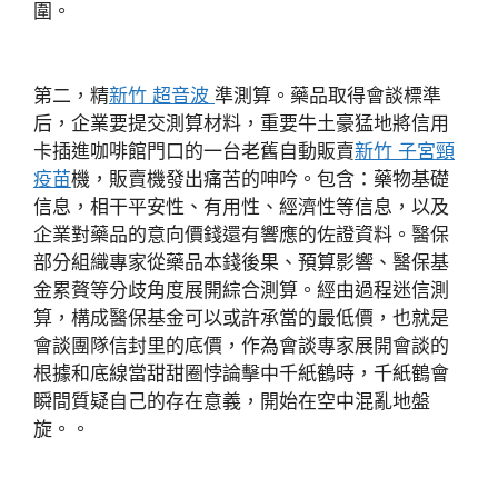
圍。
第二，精
新竹 超音波
準測算。藥品取得會談標準
后，企業要提交測算材料，重要牛土豪猛地將信用
卡插進咖啡館門口的一台老舊自動販賣
新竹 子宮頸
疫苗
機，販賣機發出痛苦的呻吟。包含：藥物基礎
信息，相干平安性、有用性、經濟性等信息，以及
企業對藥品的意向價錢還有響應的佐證資料。醫保
部分組織專家從藥品本錢後果、預算影響、醫保基
金累贅等分歧角度展開綜合測算。經由過程迷信測
算，構成醫保基金可以或許承當的最低價，也就是
會談團隊信封里的底價，作為會談專家展開會談的
根據和底線當甜甜圈悖論擊中千紙鶴時，千紙鶴會
瞬間質疑自己的存在意義，開始在空中混亂地盤
旋。。