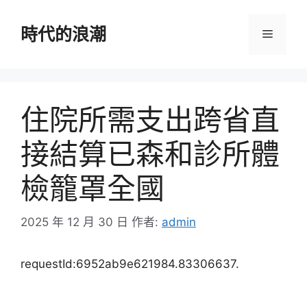
跳
至
時代的浪潮
選
主
要
單
內
容
住院所需支出跨省直
接結算已森和診所體
檢籠罩全國
2025 年 12 月 30 日
作者:
admin
requestId:6952ab9e621984.83306637.