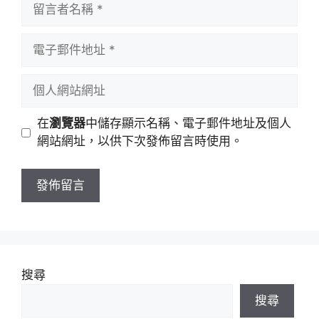
留
言
者
電
名
子
稱
郵
個
件
人
地
網
在
瀏覽器
中儲存顯示名稱、電子郵件地址及個人
址
站
網站網址，以供下次發佈留言時使用。
網
址
搜尋
搜尋