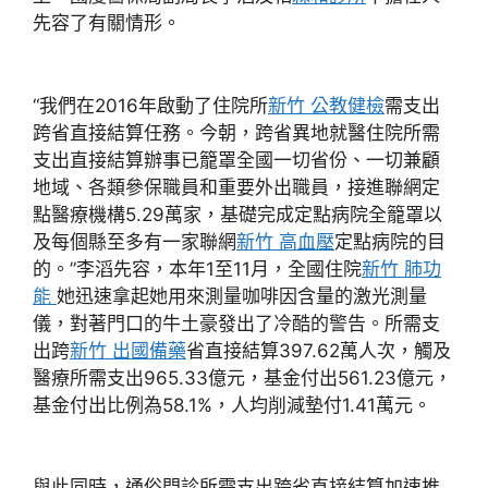
先容了有關情形。
“我們在2016年啟動了住院所
新竹 公教健檢
需支出
跨省直接結算任務。今朝，跨省異地就醫住院所需
支出直接結算辦事已籠罩全國一切省份、一切兼顧
地域、各類參保職員和重要外出職員，接進聯網定
點醫療機構5.29萬家，基礎完成定點病院全籠罩以
及每個縣至多有一家聯網
新竹 高血壓
定點病院的目
的。”李滔先容，本年1至11月，全國住院
新竹 肺功
能
她迅速拿起她用來測量咖啡因含量的激光測量
儀，對著門口的牛土豪發出了冷酷的警告。所需支
出跨
新竹 出國備藥
省直接結算397.62萬人次，觸及
醫療所需支出965.33億元，基金付出561.23億元，
基金付出比例為58.1%，人均削減墊付1.41萬元。
與此同時，通俗門診所需支出跨省直接結算加速推