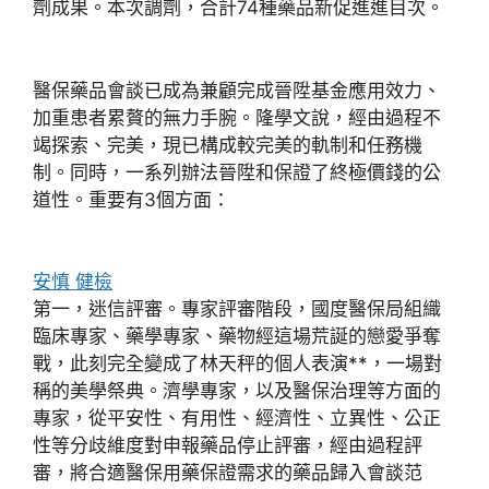
劑成果。本次調劑，合計74種藥品新促進進目次。
醫保藥品會談已成為兼顧完成晉陞基金應用效力、
加重患者累贅的無力手腕。隆學文說，經由過程不
竭探索、完美，現已構成較完美的軌制和任務機
制。同時，一系列辦法晉陞和保證了終極價錢的公
道性。重要有3個方面：
安慎 健檢
第一，迷信評審。專家評審階段，國度醫保局組織
臨床專家、藥學專家、藥物經這場荒誕的戀愛爭奪
戰，此刻完全變成了林天秤的個人表演**，一場對
稱的美學祭典。濟學專家，以及醫保治理等方面的
專家，從平安性、有用性、經濟性、立異性、公正
性等分歧維度對申報藥品停止評審，經由過程評
審，將合適醫保用藥保證需求的藥品歸入會談范