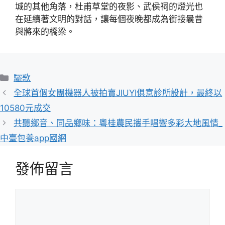
城的其他角落，杜甫草堂的夜影、武侯祠的燈光也
在延續著文明的對話，讓每個夜晚都成為銜接曩昔
與將來的橋梁。
分
驪歌
類
全球首個女團機器人被拍賣JIUYI俱意診所設計，最終以
10580元成交
共聽鄉音、同品鄉味：粵桂農民攜手唱響多彩大地風情_
中臺包養app國網
發佈留言
留
言