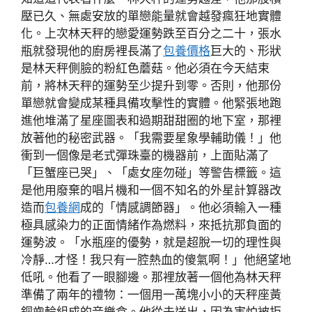
壓已久、無處安放的單戀能量就會越發瘋狂地實體
化。上次林天秤的戀愛運勢跌至百分之二十，張水
瓶就發現他的廚房裡長滿了
包養價格
巨大的、形狀
是林天秤側臉的粉紅色蘑菇。他必須在今天結束
前，將林天秤的運勢至少提升到零。否則，他那份
單戀就會變成某種具備攻擊性的實體。他緊張地跑
進他堆滿了星座圖表和過期甜甜圈的地下室，那裡
放著他的秘密武器。「我需要星象學輔助儀！」他
衝到一個像是老式彈珠臺的機器前，上面貼滿了
「巨蟹座已哭」、「處女座勿碰」等警告標籤。這
是他用廢棄的唱片機和一個不知名的外星計算器改
造而
包養網
成的「情感調節器」。他必須輸入一種
極具感染力的正面情緒作為燃料，來抵抗那負面的
運勢波。「水瓶座的優勢，就是超脫一切的理性與
冷靜…才怪！我只有一腔熱血的傻氣啊！」他絕望地
低吼。他看了一眼腳邊。那裡放著一個他為林天秤
準備了兩年的禮物：一個用一萬塊小小的天秤座黃
銅齒輪組成的音樂盒。他從未送出，因為害怕被拒