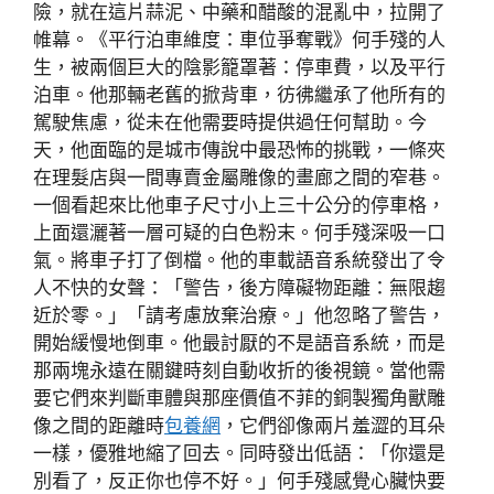
險，就在這片蒜泥、中藥和醋酸的混亂中，拉開了
帷幕。《平行泊車維度：車位爭奪戰》何手殘的人
生，被兩個巨大的陰影籠罩著：停車費，以及平行
泊車。他那輛老舊的掀背車，彷彿繼承了他所有的
駕駛焦慮，從未在他需要時提供過任何幫助。今
天，他面臨的是城市傳說中最恐怖的挑戰，一條夾
在理髮店與一間專賣金屬雕像的畫廊之間的窄巷。
一個看起來比他車子尺寸小上三十公分的停車格，
上面還灑著一層可疑的白色粉末。何手殘深吸一口
氣。將車子打了倒檔。他的車載語音系統發出了令
人不快的女聲：「警告，後方障礙物距離：無限趨
近於零。」「請考慮放棄治療。」他忽略了警告，
開始緩慢地倒車。他最討厭的不是語音系統，而是
那兩塊永遠在關鍵時刻自動收折的後視鏡。當他需
要它們來判斷車體與那座價值不菲的銅製獨角獸雕
像之間的距離時
包養網
，它們卻像兩片羞澀的耳朵
一樣，優雅地縮了回去。同時發出低語：「你還是
別看了，反正你也停不好。」何手殘感覺心臟快要