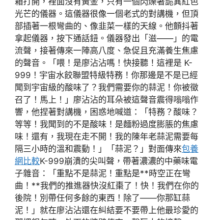
箱打開，裡面沒有黃金，只有一個閃爍著詭異紅色
光芒的儀器。這儀器很像一個老式的對講機，但頂
部插著一根彎曲的、像韭菜一樣的天線。他顫抖著
拿起儀器，按下通話鈕。儀器發出「滋——」的電
流聲，接著傳來一陣高八度、急促且充滿養生焦慮
的聲音。「喂！是廖沾沾嗎！快接聽！這裡是 K-
999！宇宙水餃聯盟特級特務！你那邊是不是已經
聞到宇宙級的酸味了？我們需要你的蒜泥！你被徵
召了！馬上！」廖沾沾的耳朵被這聲音震得嗡嗡作
響，他捏著對講機，困惑地喊道：「特務？酸味？
等等！我聞到的不是酸味！是麵粉過度膨脹的焦慮
味！還有，我現在走不開！我的陳年老蒜泥需要每
隔三小時的溫和震動！」「蒜泥？」對面傳來
包養
網比較
K-999崩潰的尖叫聲，帶著濃濃的中藥味電
子雜音：「重點不是蒜泥！重點是**時空正在彎
曲！**我們的推進器快沒紅棗了！快！我們在你的
後院！別帶任何多餘的東西！除了——你那缸蒜
泥！」就在廖沾沾還在糾結要不要帶上他最珍愛的