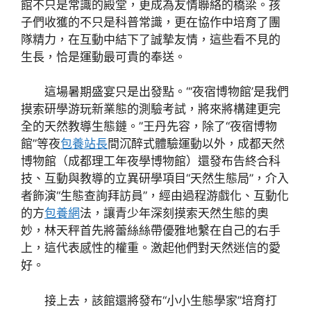
館不只是常識的殿堂，更成為友情聯絡的橋梁。孩
子們收獲的不只是科普常識，更在協作中培育了團
隊精力，在互動中結下了誠摯友情，這些看不見的
生長，恰是運動最可貴的奉送。
這場暑期盛宴只是出發點。“‘夜宿博物館’是我們
摸索研學游玩新業態的測驗考試，將來將構建更完
全的天然教導生態鏈。”王丹先容，除了“夜宿博物
館”等夜
包養站長
間沉醉式體驗運動以外，成都天然
博物館（成都理工年夜學博物館）還發布告終合科
技、互動與教導的立異研學項目“天然生態局”，介入
者飾演“生態查詢拜訪員”，經由過程游戲化、互動化
的方
包養網
法，讓青少年深刻摸索天然生態的奧
妙，林天秤首先將蕾絲絲帶優雅地繫在自己的右手
上，這代表感性的權重。激起他們對天然迷信的愛
好。
接上去，該館還將發布“小小生態學家”培育打