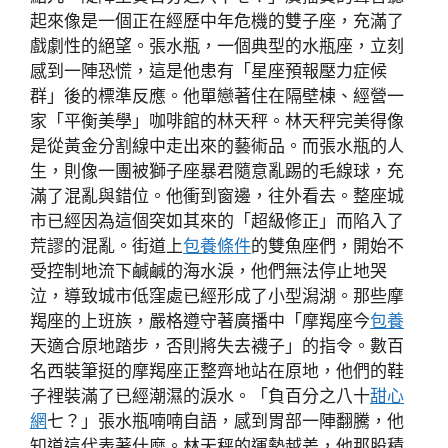
起來像是一個正在經歷中年危機的雙子座，充滿了
戲劇性的絕望。張水瓶，一個典型的水瓶座，立刻
感到一陣恐慌，這是他患有「星座預報壓力症候
群」後的標準反應。他單戀著住在隔壁棟、經營一
家「平衡美學」咖啡館的林天秤。林天秤完美得像
是從黃金分割線中走出來的藝術品。而張水瓶的人
生，則像一團被獅子座暴君隨意亂踢的毛線球，充
滿了混亂與錯位。他衝到窗邊，往外看去。整座城
市已經因為這個突如其來的「超級修正」而陷入了
荒謬的混亂。街道上
包養條件
的雙魚座們，開始不
受控制地流下鹹鹹的海水淚，他們無法停止地哭
泣，導致城市低窪處已經形成了小型潟湖。那些摩
羯座的上班族，嚴格遵守著廣播中「摩羯座今
包養
天適合原地踏步，否則將失去襪子」的指令。數百
名西裝筆挺的摩羯座正整齊地站在原地，他們的鞋
子裡裝滿了已經潮濕的淚水。「負百分之八十
甜心
網
七？」張水瓶喃喃自語，感到胃部一陣翻騰，他
知道這代表著什麼。林天秤的運勢越差，他那股積