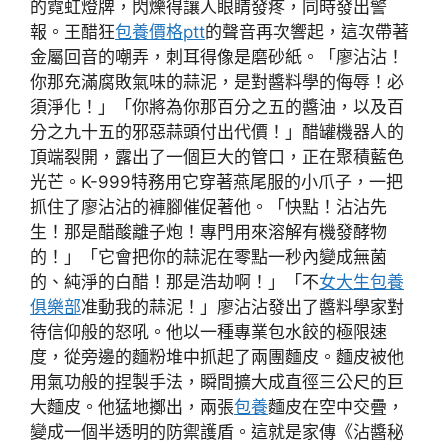
的霓虹燈牌，閃爍得讓人眼睛發疼，同時發出警
報。王醋狂
包養價格ptt
的聲音再次響起，這次帶著
金屬回音的嘲弄，刺耳得像是磨砂紙。「廖沾沾！
你那充滿腐敗氣味的蒜泥，是對醬料學的侮辱！必
須淨化！」「你將為你那百分之五的醬油，以及百
分之九十五的邪惡蒜頭付出代價！」醋罐機器人的
頂端裂開，露出了一個巨大的管口，正在聚積藍色
光芒。K-999特務用它穿著燕尾服的小爪子，一把
抓住了廖沾沾的褲腳催促著他。「快點！沾沾先
生！那是醋酸離子炮！專門用來溶解有機發酵物
的！」「它會把你的蒜泥在零點一秒內變成無菌
的、純淨的白醋！那是浩劫啊！」「不
女大生包養
俱樂部
准動我的蒜泥！」廖沾沾發出了醬料學家對
待信仰般的怒吼。他以一種專業包水餃的極限速
度，從旁邊的麵粉堆中抓起了兩團麵皮。麵皮被他
用氣功般的捏製手法，瞬間擴大成直徑三公尺的巨
大麵皮。他猛地擲出，兩張
包養
麵皮在空中交疊，
變成一個半透明的防禦護盾。這就是家傳《沾醬秘