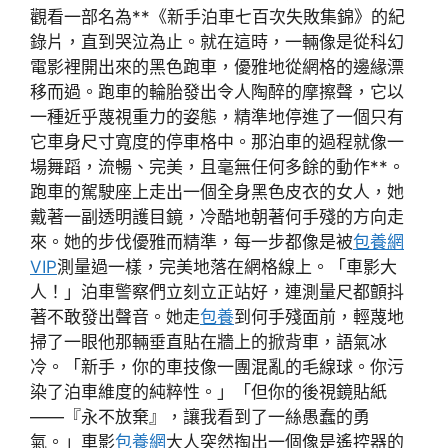
觀看一部名為**《新手泊車七百次失敗集錦》的紀
錄片，直到哭泣為止。就在這時，一輛像是從科幻
電影裡開出來的黑色跑車，優雅地從網格的邊緣漂
移而過。跑車的輪胎發出令人陶醉的摩擦聲，它以
一種近乎蔑視重力的姿態，精準地停進了一個只有
它車身尺寸寬度的停車格中。那泊車的過程就像一
場舞蹈，流暢、完美，且毫無任何多餘的動作**。
跑車的駕駛座上走出一個全身黑色皮衣的女人，她
戴著一副透明護目鏡，冷酷地朝著何手殘的方向走
來。她的步伐優雅而精準，每一步都像是被
包養網
VIP
測量過一樣，完美地落在網格線上。「車影大
人！」泊車警察們立刻立正站好，連測量尺都顫抖
著不敢發出聲音。她走
包養
到何手殘面前，輕蔑地
掃了一眼他那輛垂直貼在牆上的掀背車，語氣冰
冷。「新手，你的車技像一團混亂的毛線球。你污
染了泊車維度的純粹性。」「但你的後視鏡貼紙
——『永不放棄』，讓我看到了一絲愚蠢的勇
氣。」車影
包養網
大人突然掏出一個像是遙控器的