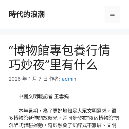
跳
至
時代的浪潮
選
主
要
單
內
容
“博物館專包養行情
巧妙夜”里有什么
2026 年 1 月 7 日
作者:
admin
中國文明報記者 王雪娟
本年暑期，為了更好地知足大眾文明需求，很
多博物館延伸開放時光，并同步發布“夜宿博物館”等
沉醉式體驗運動，奇妙融會了沉醉式不雅展、文明