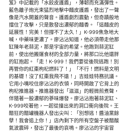
笈》中記載的「水餃皮護盾」，薄韌而充滿彈性。
藍色離子炮光束猛烈地擊中麵皮護盾，發出了一聲
像是汽水開蓋的聲音。護盾劇烈震動，但奇蹟般地
擋住了攻擊，只是散發出濃郁的麵香。「這麵皮的
延展性！完美！但撐不了太久！」K-999焦急地大
喊，中藥味更濃了。廖沾沾知道，他必須帶走他那
缸陳年老蒜泥，那是宇宙的希望。他跑到蒜泥缸
前，使出他搬運食材的全部力量，將那口比他還胖
的缸抱起。「走！K-999！我們要從後院逃跑！別
再管你的紅棗枸杞燃料了！」「不行！燃料是文明
的基礎！沒了紅棗我飛不遠！」吉娃娃特務抗議。
它用小嘴咬住廖沾沾的衣領，同時開啟了它背上的
枸杞推進器。推進器發出「滋滋」的輕微煎煮聲，
伴隨著一股濃郁的蔘味爆發。廖沾沾抱著蒜泥缸、
K-999咬著他，一起從撞出來的洞口衝向後院。王
醋狂的醋罐機器人發出尖叫：「別想逃！醬油黨餘
孽！我會追上你！」店內剩下的所有空盤子被醋酸
氣波震碎，發出了最後的哀鳴。廖沾沾的宇宙冒