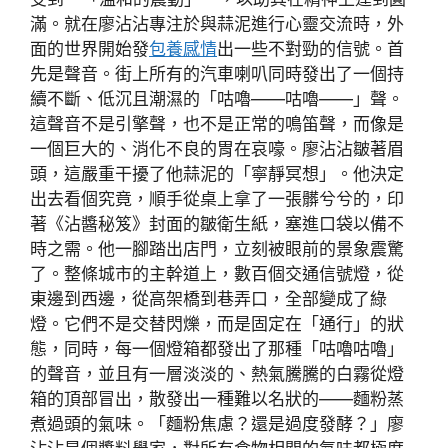
滿。就在廖沾沾專注於與蒜泥進行心靈交流時，外
面的世界開始發
包養感情
出一些不對勁的信號。首
先是聲音。街上所有的汽車喇叭同時發出了一個持
續不斷、低沉且潮濕的「咕嚕——咕嚕——」聲。
這聲音不是引擎聲，也不是正常的鳴笛聲，而像是
一個巨大的、消化不良的胃在哀嚎。廖沾沾皺著眉
頭，這嚴重干擾了他蒜泥的「寧靜冥想」。他決定
出去看個究竟，順手從桌上拿了一張髒兮兮的，印
著《沾醬秘笈》封面的皺衛生紙，塞進口袋以備不
時之需。他一腳踏出店門，立刻被眼前的景象震驚
了。整條城市的主幹道上，數百個交通信號燈，從
東邊到西邊，從高架橋到巷弄口，全部變成了綠
燈。它們不是交替閃爍，而是固定在「通行」的狀
態，同時，每一個燈箱都發出了那種「咕嚕咕嚕」
的聲音，並且有一層淡淡的、熱氣騰騰的白霧從燈
箱的頂部冒出，散發出一種難以名狀的——麵粉蒸
煮過頭的氣味。「麵粉焦慮？還是過度發酵？」廖