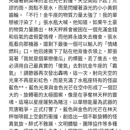
夾雜著銅臭味的金色光芒對撞。天空開始下起了荒
謬的雨。雨點不是水，而是閃耀著淚光的小小黃銅
齒輪。「不行！金牛座的物質力量太強了！我的單
戀被汙染了！」張水瓶大喊。他知道，如果牛土豪
的物質力量勝出，林天秤將會被困在一個充滿金錢
和俗氣的虛假愛情裡，而他將永遠失去機會。張水
瓶看向那機器，還剩下最後一個可以輸入的「情緒
燃料」口。他迅速撕下了貼在他背後衣領上，那張
寫著「我就是個單戀傻瓜」的標籤，丟了進去。他
必須用自己最真實的「傻氣」去對抗金牛座的「霸
氣」！調節器再次發出轟鳴，這一次，射向天空的
光束不再是彩虹色，而是充滿了水瓶座特有的怪誕
藍色**。藍色光束與金色光芒在空中形成了一個巨
大的、旋轉著的太極圖案，像是在爭奪林天秤的靈
魂。這場以星座運勢為賭注、以單戀能量為武器的
荒唐戰爭，正式打響了。藍色與金色的光芒在林天
秤咖啡館上空劇烈衝撞，創造出一個不斷旋轉的怪
異氣旋。醉式不雅展、文明體驗、團隊協作等多種