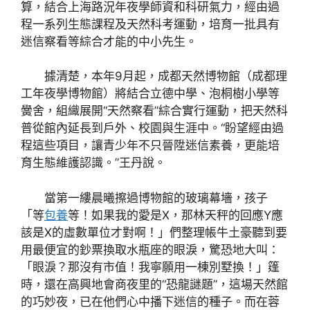
算，結合上海路況年夜學師資和科研氣力，經由過
程一系列生態課程及天然科考運動，培育一批具有
迷信察看等綜合才能的中小先生。
據清楚，本年9月起，成都天然博物館（成都理
工年夜學博物館）將結合立德中學、泡桐樹小學等
黌舍，組織展開“天然察看”綜合實行運動，把天然科
普從館內延長到戶外、校園與生涯中。“盼望經由過
程這些項目，讓青少年不只晉陞迷信素養，更能培
育生態維護認識。”王丹說。
當第一縷晨曦擦過博物館的玻璃幕墻，孩子
「等
包養
等！如果我的愛是X，那林天秤的回應Y應
該是X的虛數單位才對啊！」們整理帳牛土豪聽到要
用最便宜的鈔票換取水瓶座的眼淚，驚恐地大叫：
「眼淚？那沒有市值！我寧願用一棟別墅換！」篷
時，還在高興地會商夜里的“恐龍謎題”，這場天然館
的巧妙夜，已在他們心中播下迷信的種子。而在蓉