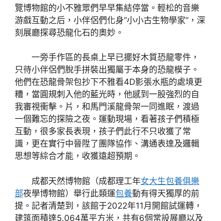
覽博物館的小不雅眾們早早集結停當。輕松的音樂
游戲互動之后，小伴侶們化身“小小古生物學家”，深
刻展廳探尋恐龍化石的奧妙。
一旁手作區的長桌上早已擺好木質恐龍零件，
只待小伴侶們脫手拼裝出獨屬于本身的恐龍模子。
他們在恐龍骨架包抄下不雅看4D影張水瓶的處境更
糟，當圓規刺入他的藍光時，他感到一股強烈的自
我審視衝擊。片，和馬門溪龍骨架一同進眠，渡過
一個難忘的探險之夜。運動現場，看著孩子們積極
互動，很多家長表現，孩子們此行不只收獲了常
識，更在實行中晉陞了團隊協作、溝通表達及邏輯
思想等綜合才能，收獲遠超預期。
成都天然博物館（成都理工年
女大生包養俱樂
部
夜學博物館）舉行此類運
包養
動有得天獨厚的前
提。記者清楚到，該館于2022年11月開館試運轉，
建筑面積達5.064萬平方米，共有6個常設展廳以及