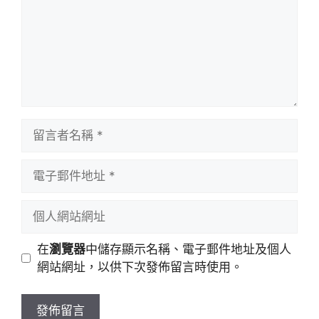
留
言
者
電
名
子
稱
郵
個
件
人
地
網
在
瀏覽器
中儲存顯示名稱、電子郵件地址及個人
址
站
網站網址，以供下次發佈留言時使用。
網
址