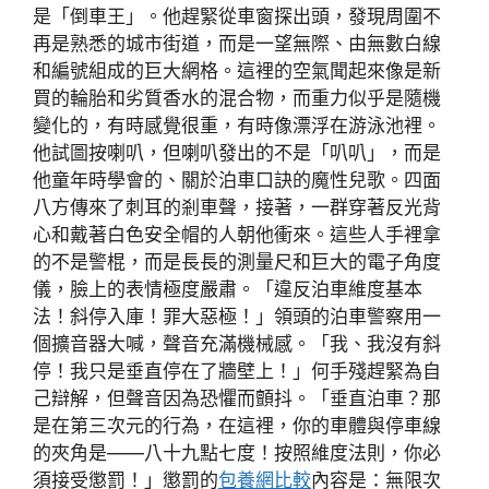
是「倒車王」。他趕緊從車窗探出頭，發現周圍不
再是熟悉的城市街道，而是一望無際、由無數白線
和編號組成的巨大網格。這裡的空氣聞起來像是新
買的輪胎和劣質香水的混合物，而重力似乎是隨機
變化的，有時感覺很重，有時像漂浮在游泳池裡。
他試圖按喇叭，但喇叭發出的不是「叭叭」，而是
他童年時學會的、關於泊車口訣的魔性兒歌。四面
八方傳來了刺耳的剎車聲，接著，一群穿著反光背
心和戴著白色安全帽的人朝他衝來。這些人手裡拿
的不是警棍，而是長長的測量尺和巨大的電子角度
儀，臉上的表情極度嚴肅。「違反泊車維度基本
法！斜停入庫！罪大惡極！」領頭的泊車警察用一
個擴音器大喊，聲音充滿機械感。「我、我沒有斜
停！我只是垂直停在了牆壁上！」何手殘趕緊為自
己辯解，但聲音因為恐懼而顫抖。「垂直泊車？那
是在第三次元的行為，在這裡，你的車體與停車線
的夾角是——八十九點七度！按照維度法則，你必
須接受懲罰！」懲罰的
包養網比較
內容是：無限次