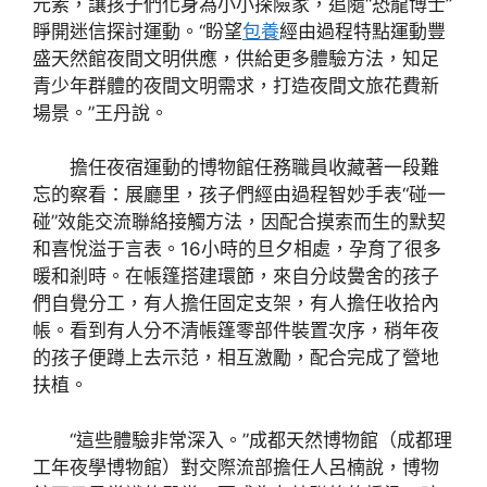
元素，讓孩子們化身為小小探險家，追隨“恐龍博士”
睜開迷信探討運動。“盼望
包養
經由過程特點運動豐
盛天然館夜間文明供應，供給更多體驗方法，知足
青少年群體的夜間文明需求，打造夜間文旅花費新
場景。”王丹說。
擔任夜宿運動的博物館任務職員收藏著一段難
忘的察看：展廳里，孩子們經由過程智妙手表“碰一
碰”效能交流聯絡接觸方法，因配合摸索而生的默契
和喜悅溢于言表。16小時的旦夕相處，孕育了很多
暖和剎時。在帳篷搭建環節，來自分歧黌舍的孩子
們自覺分工，有人擔任固定支架，有人擔任收拾內
帳。看到有人分不清帳篷零部件裝置次序，稍年夜
的孩子便蹲上去示范，相互激勵，配合完成了營地
扶植。
“這些體驗非常深入。”成都天然博物館（成都理
工年夜學博物館）對交際流部擔任人呂楠說，博物