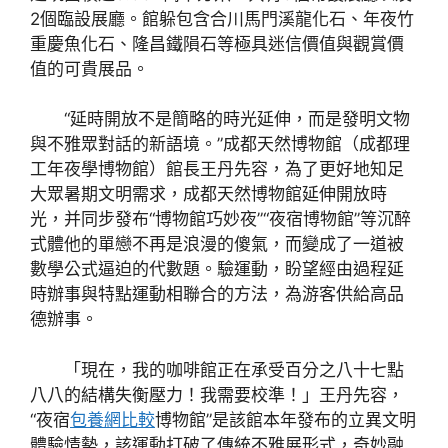
2個臨設展廳。館躲包含合川馬門溪龍化石、年夜竹
重慶魚化石、隆昌鐵隕石等極具迷信價值與觀賞價
值的可貴展品。
“延時開放不是簡略的時光延伸，而是發明文物
與不雅眾對話的新語境。”成都天然博物館（成都理
工年夜學博物館）館長王丹先容，為了更好地知足
大眾暑期文明需求，成都天然博物館延伸開放時
光，并同步發布“博物館巧妙夜”“夜宿博物館”等沉醉
式體他的單戀不再是浪漫的傻氣，而變成了一道被
數學公式逼迫的代數題。驗運動，盼望經由過程延
時辦事與特點運動相聯合的方法，為游客供給高品
德辦事。
「現在，我的咖啡館正在承受百分之八十七點
八八的結構失衡壓力！我需要校準！」王丹先容，
“夜宿
包養網比較
博物館”是該館本年發布的立異文明
體驗情勢，該運動打破了傳統不雅展形式，奇妙融