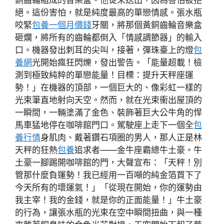
絕。這份害怕，就是純度最高的單戀情感。張水瓶
咬緊
包養一個月價錢
牙關，將那個黃銅齒輪音樂盒
砸爛，將所有的齒輪都倒入「情感調節器」的輸入
口。機器發出刺耳的尖叫，接著，彈珠臺上的燈
包
養網
光開始瘋狂閃爍，發出警告。「能量超載！檢
測到極致純粹的單戀能量！目標：提升天秤座運
勢！」在機器的頂部，一個巨大的、像彩虹一樣的
光束筆直地射向天空。然而，就在光束衝出屋頂的
一瞬間，一輛塗滿了金色、裝飾著巨大公牛角的悍
馬車猛地停在咖啡館門口。駕駛座上走下一個全
包
養行情
身肌肉、戴著鑽石項圈的男人，那人正是林
天秤的狂熱
包養
追求者——金牛座霸總牛土豪。牛
土豪一腳踢開咖啡館的門，大聲宣布：「天秤！別
管那什麼負運勢！我已經用一百噸的純金箔買下了
今天所有的壞運氣！」「從現在開始，你的運勢由
我主宰！我的金錢，就是你的正面能量！」牛土豪
的行為，讓張水瓶的光束在空中瞬間扭曲，與一種