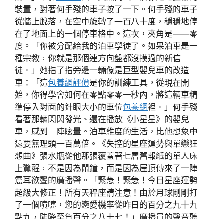
裝置，對著何手殘的車子按了一下。何手殘的車子
從牆上脫落，在空中旋轉了一百八十度，穩穩地停
在了地面上的一個停車格中。這次，夾角是——零
度。「你被分配給我的泊車學徒了。如果泊車是一
種宗教，你就是那個連方向盤都沒摸過的新信
徒。」她指了指旁邊一輛像是巨型嬰兒車的改造
車：「這
包養網評價
是你的訓練工具，從現在開
始，你得學會如何在零點零零一秒內，將這輛車精
準停入對面的針眼大小的車位
包養網
裡。」何手殘
看著那輛閃閃發光、還在播放《小星星》的嬰兒
車，感到一陣眩暈。泊車維度的生活，比他想象中
還要無理頭一百萬倍。《失控的星座運勢與單戀狂
想曲》張水瓶從他那張覆蓋著七層舊報紙的單人床
上驚醒，不是因為鬧鐘，而是因為屋頂傳來了一陣
震耳欲聾的廣播聲。「緊急！緊急！今日星座運勢
超級大修正！所有天秤座請注意！由於月球剛剛打
了一個噴嚏，您的戀愛機率從昨日的百分之九十九
點九，陡降至負百分之八十七！」廣播員的聲音聽