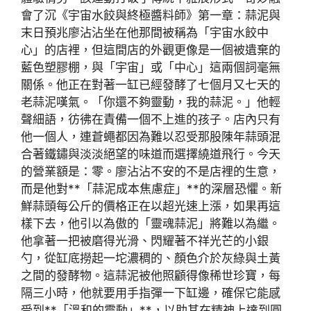
會了沉《宇宙水餃與終極醬料師》第一章：蒜泥與
末日預兆廖沾沾坐在他那間被稱為「宇宙水餃中
心」的店裡，但這間店的外觀更像是一個被遺棄的
藍色塑膠棚，與「宇宙」或「中心」這兩個詞毫無
關係。他正在對著一缸已經發酵了七個月又七天的
老蒜泥嘆氣。「你還不夠靈動，我的蒜泥。」他輕
聲細語，彷彿在責備一個不上進的孩子。店內只有
他一個人，連蒼蠅都因為難以忍受那股陳年蒜頭混
合著鐵鏽與淡淡絕望的味道而選擇繞道飛行。今天
的營業額是：零。廖沾沾不安的不是店裡的生意，
而是他對**「蒜泥成本焦慮症」**的深層恐懼。新
鮮蒜頭每公斤的價格正在以超光速上漲，如果再這
樣下去，他引以為傲的「靈魂蒜泥」將難以為繼。
他拿著一把被磨得光滑、閃耀著不祥光芒的小銀
勺，從缸底撈起一坨濃稠的、顏色介於灰綠與土黃
之間的發酵物。這蒜泥被他照顧得像稀世珍寶，每
隔三小時，他就要用手指彈一下缸邊，確保它能感
受到**「溫和的震動」**，以助其在精神上達到圓