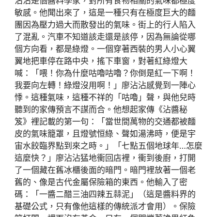
沾沾是個醬料學家，對所有食物相關的氣味都極度
敏感。他聞出來了，這是一種只有在極度巨大的麵
團因為壓力過大而散發出的氣味。街上的行人陷入
了混亂。汽車不知道該走還是該停，因為無論從哪
個方向看，都是綠燈。一個穿著西裝的男人小心翼
翼地把車停在路中央，搖下車窗，對著紅綠燈大
喊：「喂！你為什麼咕嚕咕嚕？你倒是紅一下啊！
我要向左轉！綠燈沒用啊！」廖沾沾感覺到一陣心
悸。這種氣味，這種不祥的「咕嚕」聲，與他兒時
聽到的家傳預言不謀而合。他想起家傳《沾醬秘
笈》裡記載的第一句：「當世間萬物的交通都被麵
皮的氣味籠罩，且燈號恒綠、聲如湯沸時，便是宇
宙水餃臨界點到來之時。」「七點五個地球年…怎麼
這麼快？」廖沾沾猛地衝回店裡，衝到後廚，打開
了一個藏在舊冰櫃後面的暗門。暗門裡放著一個老
舊的、像是古代金屬保險箱的東西。他輸入了密
碼：「一醬二醋三油四辣五蒜泥」（這是醬料界的
基礎公式，只有像他這樣的傳統派才會用）。保險