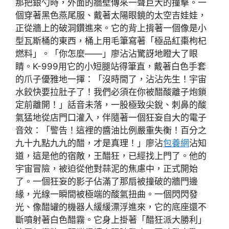
那把銀勺時，外面的牆壁傳來一聲巨大的撞擊。一
個穿著黑色燕尾服、戴著太陽眼鏡的太空吉娃娃，
正從牆上的破洞鑽進來。它的背上揹著一個像是小
型瓦斯桶的東西，桶上用毛筆寫著「極品紅棗枸杞
燃料」。「你怎麼——」廖沾沾驚訝地瞪大了眼
睛。K-999用它的小短腿站得筆直，戴著白色手套
的爪子優雅地一揮：「沒時間了，沾沾先生！宇宙
水餃快要拉肚子了！我們必須在你被醋酸離子炮鎖
定前離開！」話音未落，一股極致尖銳、刺鼻的酸
氣猛地從店門口灌入，伴隨著一個狂妄自大的電子
音效：「警告！這裡的醬油比例嚴重失衡！百分之
九十九點九九的醋，才是真理！」廖沾
包養網
沾知
道，這是他的宿敵，王醋狂，已經找上門了。他的
宇宙冒險，被迫從他對蒜泥的焦慮中，正式開始
了。一個狂妄的影子佔滿了那扇被撞破的牆門邊
緣，光線一瞬間被極端的酸氣扭曲。一個閃閃發
光、像醋罐的機器人緩緩漂浮進來，它的底座還不
斷噴射著白色醋霧。它身上掛著「醋狂派大勝利」