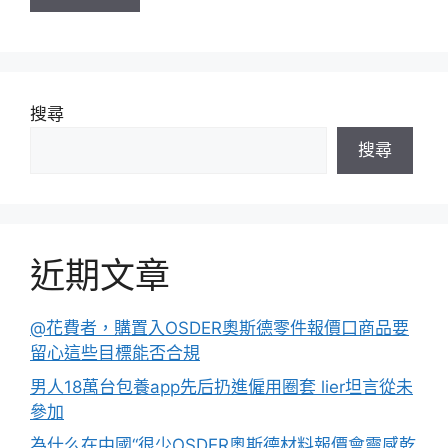
搜尋
搜尋
近期文章
@花費者，購置入OSDER奧斯德零件報價口商品要
留心這些目標能否合規
男人18萬台包養app先后扔進僱用圈套 lier坦言從未
參加
為什么在中國“很少OSDER奧斯德材料報價會靈感乾