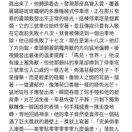
跳出來了。他轉頭看去，發現那座高聳入雲、覆蓋
著鏽跡斑斑鐵網的多層機械式停車塔，正在那片窄
巷的盡頭散發出不正常的綠光。這棟停車塔是個異
類，它的三號車位始終空著，並且傳說只要有人敢
在它面前失敗十八次，就會被傳送到一個泊車地
獄。他已經失敗了十七次。現在是第十八次。他打
了方向盤，車頭朝著銅獨角獸的方向猛地偏轉。後
視鏡發出最後的溫柔提醒：「再見，世界。」他沒
有撞上獨角獸，但他那顫抖的車尾卻擦到了停車塔
三號車位入口處的一根古老、佈滿苔蘚的柱子。不
是撞擊，而是輕柔的碰觸，像戀人之間的耳語。接
著，一道濃郁的、像薄荷口香糖一樣的綠色光芒。
猛地從柱子爆發出來，瞬間吞噬了何手殘和他的掀
背車。光芒消失後，窄巷恢復了平靜，只剩下獨角
獸雕像一臉困惑的表情。何手殘感覺一陣天旋地
轉，等他回過神來，他的車子竟然垂直停在一個貼
滿了巨大獎狀的牆壁上。獎狀上寫著：「完美倒車
入庫獎——第零點零零零零零九度偏差。」落款人