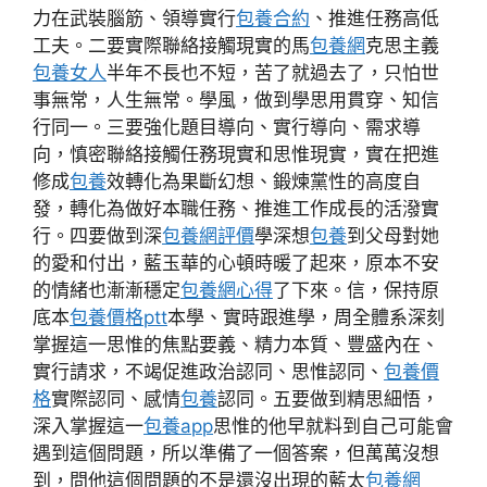
力在武裝腦筋、領導實行
包養合約
、推進任務高低
工夫。二要實際聯絡接觸現實的馬
包養網
克思主義
包養女人
半年不長也不短，苦了就過去了，只怕世
事無常，人生無常。學風，做到學思用貫穿、知信
行同一。三要強化題目導向、實行導向、需求導
向，慎密聯絡接觸任務現實和思惟現實，實在把進
修成
包養
效轉化為果斷幻想、鍛煉黨性的高度自
發，轉化為做好本職任務、推進工作成長的活潑實
行。四要做到深
包養網評價
學深想
包養
到父母對她
的愛和付出，藍玉華的心頓時暖了起來，原本不安
的情緒也漸漸穩定
包養網心得
了下來。信，保持原
底本
包養價格ptt
本學、實時跟進學，周全體系深刻
掌握這一思惟的焦點要義、精力本質、豐盛內在、
實行請求，不竭促進政治認同、思惟認同、
包養價
格
實際認同、感情
包養
認同。五要做到精思細悟，
深入掌握這一
包養app
思惟的他早就料到自己可能會
遇到這個問題，所以準備了一個答案，但萬萬沒想
到，問他這個問題的不是還沒出現的藍太
包養網