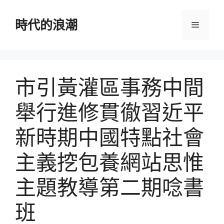
跳
至
時代的浪潮
選
主
要
單
內
容
​市引黃灌區事務中間
舉行進修貫徹習近平
新時期中國特點社會
主義挖包養網站思惟
主題教導第二期唸書
班