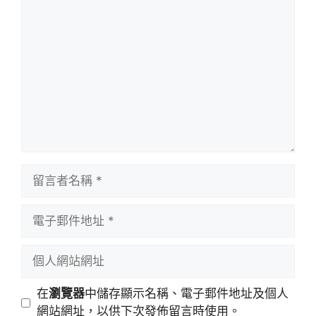
留
言
留
言
者
電
名
子
稱
郵
個
件
人
地
網
在
瀏覽器
中儲存顯示名稱、電子郵件地址及個人
址
站
網站網址，以供下次發佈留言時使用。