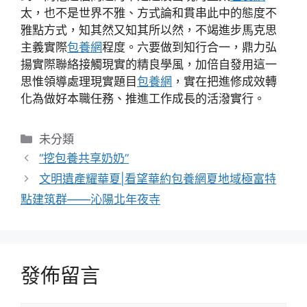
太，也不是世界不雅、方式論和貫串此中的態度不
雅點方式，知其然又知其所以然，不竭進步馬克思
主義實際
包養網
程度。六要做到知行合一，鼎力弘
揚實際聯絡接觸現實的精良學風，加倍自發用這一
思惟領導處理現實題目
包養網
，實在把進修成效轉
化為做好本職任務、推進工作成長的活潑實行。
分
未分類
類
“挖包養共享奶奶”
文明遺產耀華夏|看望華約包養網夏地域極富特
點建筑群——沁陽北年夜寺
發佈留言