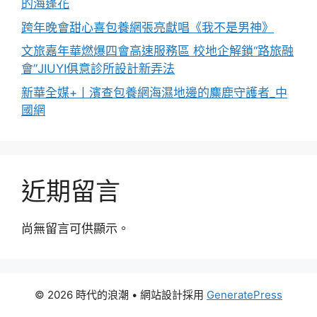
的海蓬花
跨年晚會甜心喜包養網張亮獻唱《我不是男神》
文旅嘉年華燃爆四會高速服務區 校地企解鎖“路旅融
會”JIUYI俱意診所設計新弄法
新華全媒+丨濱查包養網海濕地邊的麋鹿守護者_中
國網
近期留言
尚無留言可供顯示。
© 2026 時代的浪潮
• 網站設計採用
GeneratePress