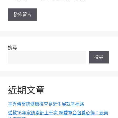
網
址
搜尋
搜尋
近期文章
平秀傳醫院健康檢查易近生展就幸福路
從教16年家訪累計上千次 楊愛軍台包養心得：最美