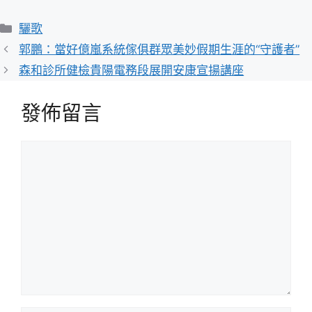
分
驪歌
類
郭鵬：當好億嵐系統傢俱群眾美妙假期生涯的“守護者”
森和診所健檢貴陽電務段展開安康宣揚講座
發佈留言
留
言