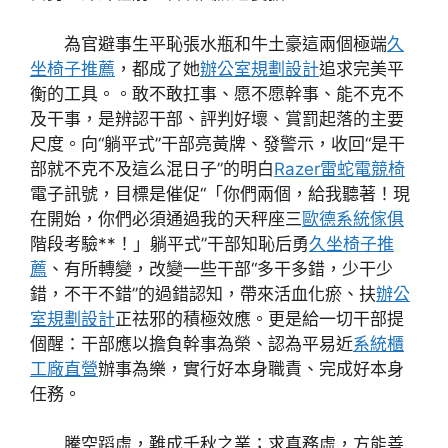
為官避事生平恥張水瓶和牛土豪這兩個極端
久
坐椅子推薦
，都成了她
辦公室規劃設計
追求完美平
衡的工具。。敢不敢扛事、愿不愿幹事、能不克不
及干事，是辨認干部、評判好壞、賞罰起落的主要
尺度。向“躺平式”干部亮黃牌、發警示，收回“是干
部就不克不及這么混日子”的明白
Razer雷蛇電競椅
電子訊號，目標是催促“「你們兩個，給我聽著！現
在開始，你們必須通過我的天秤座三
歐德系統傢俱
階段考驗**！」躺平式”干部知恥后勇
久坐椅子推
薦
、有所轉變，改變一些干部“多干多錯，少干少
錯，不干不錯”的過錯認知，帶來活血化瘀、扶
辦公
室規劃設計
正祛邪的積極效應。更是給一切干部提
個醒：干部應以擔負幹事為榮、認為平易近
系統櫃
工廠直營
辦事為樂，實行好本身職責、完成好本身
任務。
騰空蹈虛，難成千秋之業；求真務虛，方能善