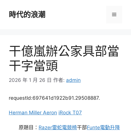
跳
至
時代的浪潮
選
主
要
單
內
容
干億嵐辦公家具部當
干字當頭
2026 年 1 月 26 日
作者:
admin
requestId:697641d1922b91.29508887.
Herman Miller Aeron
iRock T07
原題目：
Razer雷蛇電競椅
干部
Funte電動升降