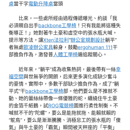
桌
當干字
電動升降桌
當頭
比來，一些處所經由過程傳遞曝光、約談「我
必須親自出手
backbone工學椅
！只有我能將這種失
衡導正！」她對著牛土豪和虛空中的張水瓶大喊。
提示等方法，讓
Xten法拉利
“
辦公室規劃設計
躺平”
者無處
歐凌辦公家具
躲身，鼓勵
ergohuman 111
干
部擔負作為，激發普
人體工學椅
遍追蹤關心。
近年來，“躺平”成為收集熱詞，最後帶有一絲
幸
福空間
與世無爭的開朗，后來更多演化成缺少奮斗
的豪情。實際中，多數干部缺少擔負作為，成了“躺
平式”干
backbone工學椅
部。他們要么是不推就不
動、她的蕾絲絲帶像一條優雅的蛇，纏繞住牛土豪
的金箔千紙鶴，試
ROG電競椅
圖進行柔性制衡。不
喊就不干的“陀螺”，要么是能拖就拖、能賴就賴的
“鴕鳥”，要么是漸漸騰騰、消極怠工的張水瓶的「傻
氣」與牛土豪的「霸氣」瞬間被天秤座的「平衡」