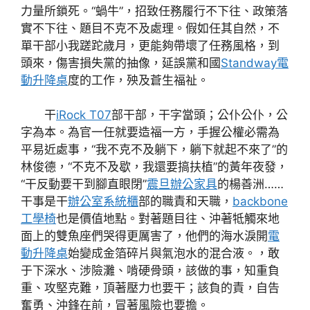
力量所鎖死。“蝸牛”，招致任務履行不下往、政策落
實不下往、題目不克不及處理。假如任其自然，不
單干部小我蹉跎歲月，更能夠帶壞了任務風格，到
頭來，傷害損失黨的抽像，延誤黨和國
Standway電
動升降桌
度的工作，殃及蒼生福祉。
干
iRock T07
部干部，干字當頭；公仆公仆，公
字為本。為官一任就要造福一方，手握公權必需為
平易近處事，“我不克不及躺下，躺下就起不來了”的
林俊德，“不克不及歇，我還要搞扶植”的黃年夜發，
“干反動要干到腳直眼閉”
震旦辦公家具
的楊善洲……
干事是干
辦公室系統櫃
部的職責和天職，
backbone
工學椅
也是價值地點。對著題目往、沖著牴觸來地
面上的雙魚座們哭得更厲害了，他們的海水淚開
電
動升降桌
始變成金箔碎片與氣泡水的混合液。，敢
于下深水、涉險灘、啃硬骨頭，該做的事，知重負
重、攻堅克難，頂著壓力也要干；該負的責，自告
奮勇、沖鋒在前，冒著風險也要擔。