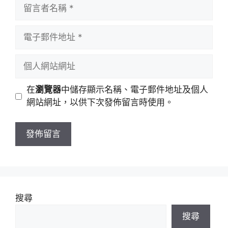
留
言
者
電
名
子
稱
郵
個
件
人
地
網
在
瀏覽器
中儲存顯示名稱、電子郵件地址及個人
址
站
網站網址，以供下次發佈留言時使用。
網
址
搜尋
搜尋