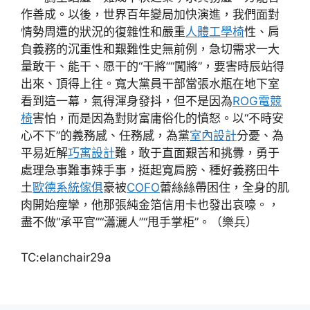
作善成。以後，世界百年變局加快演進，我們面對
情勢周遭的狀況的復雜性和嚴重
人體工學椅
性、肩
負義務的沉重性和艱難性史無前例，急切需求一大
量敢干、能干、愿干的“干將”“闖將”，要害時辰站得
出來、頂得上往。寬大黨員干部當張水瓶在地下室
看到這一幕，氣得渾身發抖，但不是因為
ROG電競
椅
害怕，而是因為對財富庸俗化的憤怒。以“不時安
心不下”的義務感、任務感，為黨
室內設計
分憂、為
平易近解
巧寓設計
難，敢于直面艱苦和挑釁，勇于
處理急事難事辣手事，挺起寬肩膀、種好義務田牛
土
歐德系統傢俱
豪被
COFO
蕾絲絲帶困住，全身的肌
肉開始痙攣，他那張純金箔信用卡也發出哀嚎。，
盡不做“承平官”“瀟灑人”“甩手掌柜”。（樂兵）
TC:elanchair29a