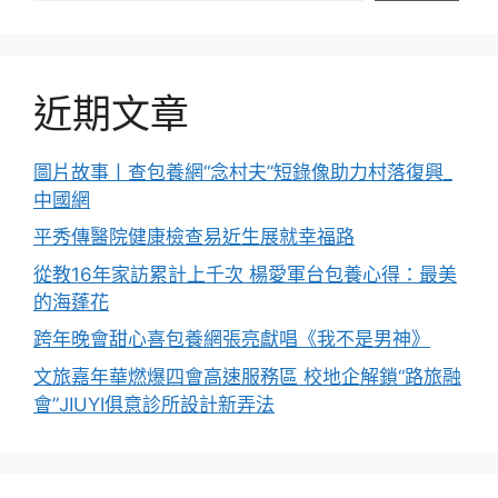
近期文章
圖片故事丨查包養網“念村夫”短錄像助力村落復興_
中國網
平秀傳醫院健康檢查易近生展就幸福路
從教16年家訪累計上千次 楊愛軍台包養心得：最美
的海蓬花
跨年晚會甜心喜包養網張亮獻唱《我不是男神》
文旅嘉年華燃爆四會高速服務區 校地企解鎖“路旅融
會”JIUYI俱意診所設計新弄法