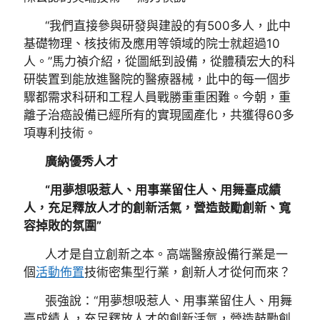
“我們直接參與研發與建設的有500多人，此中
基礎物理、核技術及應用等領域的院士就超過10
人。”馬力禎介紹，從圖紙到設備，從體積宏大的科
研裝置到能放進醫院的醫療器械，此中的每一個步
驟都需求科研和工程人員戰勝重重困難。今朝，重
離子治癌設備已經所有的實現國產化，共獲得60多
項專利技術。
廣納優秀人才
“用夢想吸惹人、用事業留住人、用舞臺成績
人，充足釋放人才的創新活氣，營造鼓勵創新、寬
容掉敗的氛圍”
人才是自立創新之本。高端醫療設備行業是一
個
活動佈置
技術密集型行業，創新人才從何而來？
張強說：“用夢想吸惹人、用事業留住人、用舞
臺成績人，充足釋放人才的創新活氣，營造鼓勵創