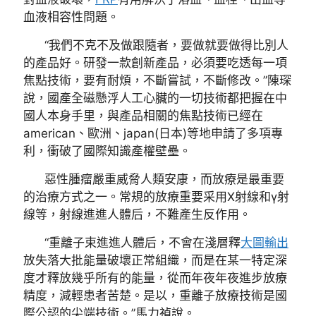
血液相容性問題。
“我們不克不及做跟隨者，要做就要做得比別人
的產品好。研發一款創新產品，必須要吃透每一項
焦點技術，要有耐煩，不斷嘗試，不斷修改。”陳琛
說，國產全磁懸浮人工心臟的一切技術都把握在中
國人本身手里，與產品相關的焦點技術已經在
american、歐洲、japan(日本)等地申請了多項專
利，衝破了國際知識產權壁壘。
惡性腫瘤嚴重威脅人類安康，而放療是最重要
的治療方式之一。常規的放療重要采用X射線和γ射
線等，射線進進人體后，不難產生反作用。
“重離子束進進人體后，不會在淺層釋
大圖輸出
放失落大批能量破壞正常組織，而是在某一特定深
度才釋放幾乎所有的能量，從而年夜年夜進步放療
精度，減輕患者苦楚。是以，重離子放療技術是國
際公認的尖端技術。”馬力禎說。