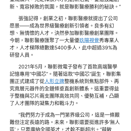
新、寬容掉敗的氛圍，就是聯影醫療勝利的秘訣。”
張強記得，創業之初，聯影醫療就提出了公司
愿景——成為世界級醫療創新引領者。良多有幻
想、無情懷的人才，決然參加聯影醫療創業團隊。
今朝，聯影醫療匯聚了一大量優
玖陽視覺
秀專業人
才，人才梯隊總數達5400多人，此中超過39%為
研發人員。
2021年5月，聯影微電子發布了首款高端醫學
記憶專用“中國芯”。隨著這款“中國芯”誕生，聯影集
團正式建成了從
人形立牌
整機系統到焦點部件、再
究竟層元器件的全鏈條垂直創新體系。這重要得益
于整機與芯片兩支團隊高效共同、優勢互補，凸顯
了人才團隊的凝集力和戰斗力。
“我們努力于成為一門第界級公司，這是一條艱
難但注定長遠的路。未來，聯影還要挺進許多‘無人
區’，只要廣納全國英才，才幹不斷超出。”薛敏