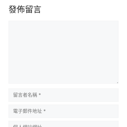
發佈留言
留
言
留
言
者
電
名
子
稱
郵
個