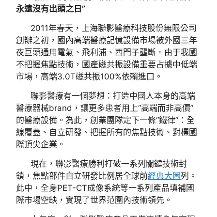
永遠沒有出頭之日”
2011年春天，上海聯影醫療科技股份無限公司
創辦之初，國內高端醫療記憶設備市場被外國三年
夜巨頭通用電氣、飛利浦、西門子壟斷。由于我國
不把握焦點技術，國產磁共振設備重要占據中低端
市場，高端3.0T磁共振100%依賴進口。
聯影醫療有一個夢想：打造中國人本身的高端
醫療器械brand，讓更多患者用上“高端而非高價”
的醫療設備。為此，創業團隊定下一條“鐵律”：全
線覆蓋、自立研發、把握所有的焦點技術、對標國
際頂尖企業。
現在，聯影醫療勝利打破一系列關鍵技術封
鎖，焦點部件自立研發比例居全球前
經典大圖
列。
此中，全身PET-CT成像系統等一系列產品填補國
際市場空缺，實現了世界范圍內技術領先。