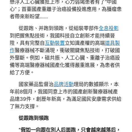
懸浮人工心臟獲批上市，心力弱竭患者有了“中國
心”；首臺國產重離子治癌設備投進應用，為腫瘤患
者帶來新盼望……
從跟跑、并跑到領跑，從組裝零部件
全息投影
到把握焦點技術，我國科技自立創新才能持續晉
陞，具有完整自
互動裝置
立知識產權的高端
道具製
作
醫療器械不斷涌現，衝破關鍵焦點技術，打破國
外壟斷。例如，磁共振、人工心臟、重離子治癌設
備等高端醫療器械國產化獲得嚴重進展，為患者供
給了方便。
國家藥品監督治
品牌活動
理局的數據顯示，本
年前8個月，我國同意上市的國產創新醫療器械產
品達39件，創歷年新高，為滿足國民安康需求供給
了無力支撐。
從跟跑到領跑
“假如一向跟在別人后面跑，只會越來越落后，