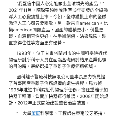
“我堅信中國人必定能做出全球領先的產品！”
2021年11月，陳琛帶領團隊耗時13年研發的全磁懸
浮人工心臟獲批上市。今朝，全球獲批上市的全磁
懸浮人工心臟只要兩款，另一款來自american。比
擬american同類產品，國產的體積更小、份量更
輕、血液相容性更好，在手術創傷、沾染風險、裝
置靠得住性等方面更有優勢。
1993年，位于甘肅省蘭州市的中國科學院近代
物理研討所科研人員在面臨基礎研討結果產業化標
的目的時，最終選擇了重離子治療癌癥領域。
國科離子醫療科技無限公司董事長馬力禎見證
了首臺國產重離子治癌設備的誕生過程。馬力禎
1995年進進中科院近代物理所任務，擔任重離子加
快器工程師，負責加快器運行維護，2008年開始設
計，2012年正式開始建設整套治癌裝置。
“一大量
策展
科學家、工程師在東南咬牙堅持，