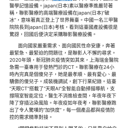
醫學記憶設備。japan(日本)素以醫療準進嚴苛著
稱，聯影醫療的高端醫療設備在japan(日本)“破
冰”，意味著真正登上了世界舞臺。中國一名三甲醫
院院長到japan(日本)考核，看到這臺國產設備很是
驚訝，回國后便決定采購聯影醫療設備。
面向國家嚴重需求、面向國民性命安康，奔著
最緊急、最緊迫的問題往，是聯影人不懈的尋求。
2020年頭，新冠肺炎疫情突如其來，上海瑞金醫院
急需一臺專用于發熱門診的CT。聯影醫療在24小
時內完真是個傻兒子，她是最孝順、最有愛心、最
驕傲的傻兒子。成裝機調試，創下行業紀錄。這臺
“天眼CT”搭載了“天眼AI”全智能自動掃描導航，支
撐隔室智能定位，醫生不消進檢查間，年夜年夜下
降了穿插沾染風險。年夜疫如年夜考，聯影醫療跑
出了令人驚嘆的“加快度”，每一個產品都與疫情防
控的需求精準對接。