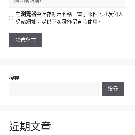
件
人
地
網
在
瀏覽器
中儲存顯示名稱、電子郵件地址及個人
址
站
網站網址，以供下次發佈留言時使用。
網
址
搜尋
搜尋
近期文章