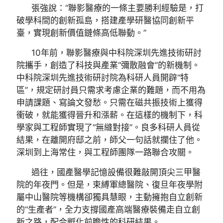
張強說：“聯影醫療的一條主要勝利經驗是，打
破學科間的創新孤島，搭建產學研醫協同創新平
臺，實現創新價值鏈條高低聯動。”
10年前，聯影醫療與中科院深圳先進技術研討
院攜手，創造了科技與產業“彌散融會”的新機制。
中科院深圳先進技術研討院為科研人員開辟“特
區”，規定研討員只需求考慮企業的難題，而不用為
申請課題、寫論文發愁。只需在磁共振技術上獲得
衝破，就能獲得晉升和漲薪。在這樣的機制下，科
學家與工程師實現了“無縫對接”。良多科研人員從
結果，在離開府邸之前，師父一句話就攔住了他。
深圳到上海常住，與工程師團隊一路聯合攻關。
過往，國產醫學記憶設備很難敲開頂尖三甲醫
院的年夜門。但是，束縛軍總醫院、復旦年夜學附
屬中山醫院等機構卻獨具慧眼，主動擁抱自立創新
的“生產者”，全力支撐國產高端醫療裝備走自立創
新之路，配合孵化前瞻性的科研結果。