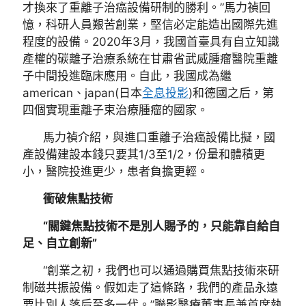
才換來了重離子治癌設備研制的勝利。”馬力禎回
憶，科研人員艱苦創業，堅信必定能造出國際先進
程度的設備。2020年3月，我國首臺具有自立知識
產權的碳離子治療系統在甘肅省武威腫瘤醫院重離
子中間投進臨床應用。自此，我國成為繼
american、japan(日本
全息投影
)和德國之后，第
四個實現重離子束治療腫瘤的國家。
馬力禎介紹，與進口重離子治癌設備比擬，國
產設備建設本錢只要其1/3至1/2，份量和體積更
小，醫院投進更少，患者負擔更輕。
衝破焦點技術
“關鍵焦點技術不是別人賜予的，只能靠自給自
足、自立創新”
“創業之初，我們也可以通過購買焦點技術來研
制磁共振設備。假如走了這條路，我們的產品永遠
要比別人落后至多一代。”聯影醫療董事長兼首席執