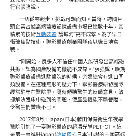
行官張強說。
一切從零起步，挑戰可想而知。當時，跨國巨
頭企業占據高端醫療記憶設備市場已達數十年，其
積累的技術
互動裝置
“護城河”高不成攀。為了早日
衝破焦點技術，聯影醫療創業團隊夜以繼日地奮
戰。
“剛開始，良多人不信任中國人能研發出高端磁
共振，認為國產設備的機能不成靠。”張強說，晚期
聯影醫療設備進駐醫院的時候，旁邊總會有進口同
類設備。在這種無形的壓力下，聯影醫療研發團隊
經常駐守在醫院里，隨時傾聽醫生的反饋意見，敏
捷解決臨床中碰到的問題，使產品機能不斷晉陞，
令醫生們贊嘆不已。
2017年8月，japan(日本)藤田保健衛生年夜學
醫院引進了一臺聯影醫療的超清光導PET-CT。這
是第一臺進駐japan(
啟動儀式
日本)市場的中國高端