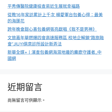
平秀傳醫院健康檢查易近生展就幸福路
從教16年家訪累計上千次 楊愛軍台包養心得：最美
的海蓬花
跨年晚會甜心喜包養網張亮獻唱《我不是男神》
文旅嘉年華燃爆四會高速服務區 校地企解鎖“路旅融
會”JIUYI俱意診所設計新弄法
新華全媒+丨濱查包養網海濕地邊的麋鹿守護者_中
國網
近期留言
尚無留言可供顯示。