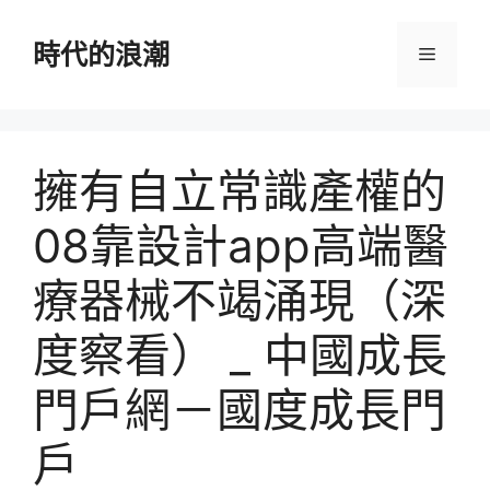
跳
至
時代的浪潮
選
主
要
單
內
容
擁有自立常識產權的
08靠設計app高端醫
療器械不竭涌現（深
度察看） _ 中國成長
門戶網－國度成長門
戶