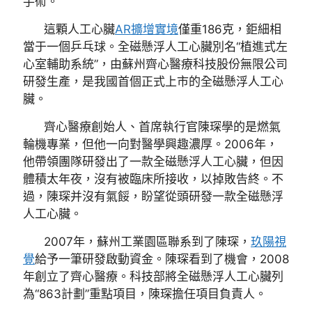
手術。
這顆人工心臟
AR擴增實境
僅重186克，鉅細相
當于一個乒乓球。全磁懸浮人工心臟別名“植進式左
心室輔助系統”，由蘇州齊心醫療科技股份無限公司
研發生產，是我國首個正式上市的全磁懸浮人工心
臟。
齊心醫療創始人、首席執行官陳琛學的是燃氣
輪機專業，但他一向對醫學興趣濃厚。2006年，
他帶領團隊研發出了一款全磁懸浮人工心臟，但因
體積太年夜，沒有被臨床所接收，以掉敗告終。不
過，陳琛并沒有氣餒，盼望從頭研發一款全磁懸浮
人工心臟。
2007年，蘇州工業園區聯系到了陳琛，
玖陽視
覺
給予一筆研發啟動資金。陳琛看到了機會，2008
年創立了齊心醫療。科技部將全磁懸浮人工心臟列
為“863計劃”重點項目，陳琛擔任項目負責人。