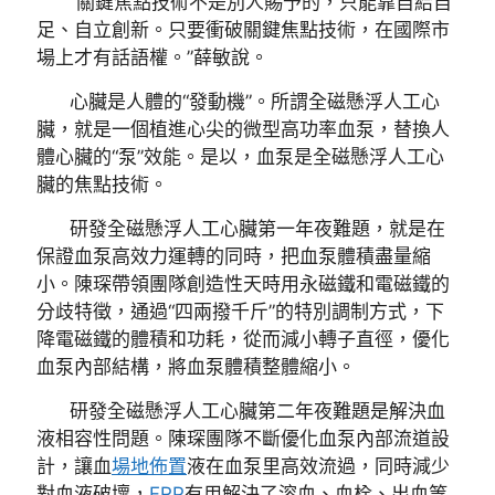
“關鍵焦點技術不是別人賜予的，只能靠自給自
足、自立創新。只要衝破關鍵焦點技術，在國際市
場上才有話語權。”薛敏說。
心臟是人體的“發動機”。所謂全磁懸浮人工心
臟，就是一個植進心尖的微型高功率血泵，替換人
體心臟的“泵”效能。是以，血泵是全磁懸浮人工心
臟的焦點技術。
研發全磁懸浮人工心臟第一年夜難題，就是在
保證血泵高效力運轉的同時，把血泵體積盡量縮
小。陳琛帶領團隊創造性天時用永磁鐵和電磁鐵的
分歧特徵，通過“四兩撥千斤”的特別調制方式，下
降電磁鐵的體積和功耗，從而減小轉子直徑，優化
血泵內部結構，將血泵體積整體縮小。
研發全磁懸浮人工心臟第二年夜難題是解決血
液相容性問題。陳琛團隊不斷優化血泵內部流道設
計，讓血
場地佈置
液在血泵里高效流過，同時減少
對血液破壞，
FRP
有用解決了溶血、血栓、出血等