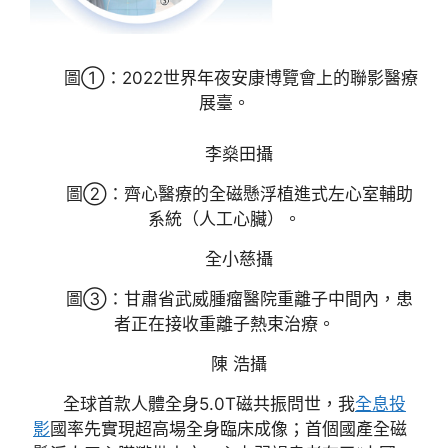
圖①：2022世界年夜安康博覽會上的聯影醫療
展臺。
李燊田攝
圖②：齊心醫療的全磁懸浮植進式左心室輔助
系統（人工心臟）。
全小慈攝
圖③：甘肅省武威腫瘤醫院重離子中間內，患
者正在接收重離子熱束治療。
陳 浩攝
全球首款人體全身5.0T磁共振問世，我
全息投
影
國率先實現超高場全身臨床成像；首個國產全磁