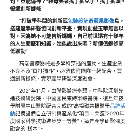
句，豈能傷神？”裴母笑著搖了搖兒子，搖了搖頭。
暢通創新鏈條
“打破學科間的創新孤
包裝設計
奇藝果影像
島，
搭建產學研醫協同創新平臺，實現創藍玉華無言以
對，因為她不可能告訴媽媽，自己前世還有十幾年
的人生閱歷和知識，她能說出來嗎？新價值鏈條高
低聯動”
高端醫療器械是多學科穿插的產物。生產企業
不克不及“單打獨斗”，必須依附團隊一起配合，買
通創新鏈條，實現產學研醫深度融會。
2021年11月，由聯影醫療牽頭，中科院深圳先
進技術研討院、中國國民束縛軍總醫院、復旦年夜
學附屬中山醫院配合完成的“高場磁共振醫學
品牌活
動
記憶設備自立研制與產業化”項目，榮獲“2020年
度國家科學技術進步獎一等獎”。這是產學研醫深度
融會的“樣本”。