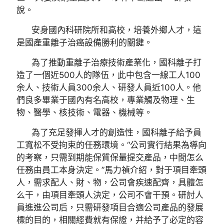
說。
安身國內科研院所和高校，培養外鄉人才，這
是國產重離子治癌設備勝利的關鍵。
為了推動重離子治療技術產業化，國科離子打
造了一個近500人的隊伍，此中包含一線工人100
余人、技術人員300余人、研發人員近100人。他
們良多畢業于國內有名高校，專業觸及物理、生
物、醫學、核技術、電器、機械等。
為了充足發揮人才的創造性，國科離子給予員
工寬松不受拘束的任務環境。“公司實行結果為導向
的考察，只需到期能保質保量提交產品，中間怎么
任務由員工本身決定。”馬力禎介紹，對于項目牽頭
人，需求配人、財、物，公司會疾速配齊，具體怎
么干，由項目牽頭人決定，公司不會干預。研討人
員進進公司后，只需研發項目合適公司產品的發展
標的目的，相關經費就有保證，并給予了必定的容