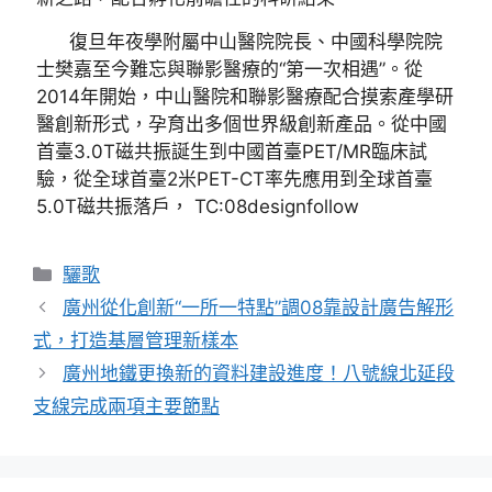
復旦年夜學附屬中山醫院院長、中國科學院院
士樊嘉至今難忘與聯影醫療的“第一次相遇”。從
2014年開始，中山醫院和聯影醫療配合摸索產學研
醫創新形式，孕育出多個世界級創新產品。從中國
首臺3.0T磁共振誕生到中國首臺PET/MR臨床試
驗，從全球首臺2米PET-CT率先應用到全球首臺
5.0T磁共振落戶， TC:08designfollow
分
驪歌
類
廣州從化創新“一所一特點”調08靠設計廣告解形
式，打造基層管理新樣本
廣州地鐵更換新的資料建設進度！八號線北延段
支線完成兩項主要節點