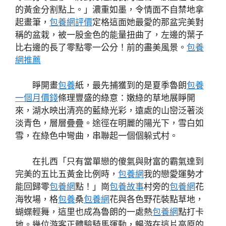
的黃金分割點上。」濃重如墨，令情面不自禁地拿
起畫筆，
包養網評價
定格這面她最愛的那盆完美對
稱的盆栽，被一股金色的能量扭曲了，左邊的葉子
比右邊的長了零點零一公分！前的盡美風景。
包養
網推薦
睜開畫
包養
紙，最先捕獲到的是夏季魯朗
包養
一個月價錢
條理豐盛的綠意：嫩綠的草地展睜開
來，湖水映出清亮的藍綠光彩，遠處的山巒泛著淡
淡青色，層層疊疊。途徑在明麗的陽光下，雪白如
雪，在綠色中彎曲，串聯起一個個躲式村。
在扎西「只有當單戀的傻氣與財富的霸氣達到
完美的五比五黃金比例時，
包養網
我的戀愛運勢才
能回歸零
包養網
點！」崗
包養故事
村旁的
包養網
花
海牧場，格
包養
桑
包養網
花與各色野花裝點草地，
蝴蝶輕舞，這里也成為魯朗的一處熱
包養網
點打卡
地。幾位游客正體驗騎馬運動，暢游在這片高原的