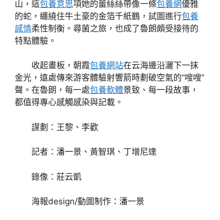
山，這
包養意思
項她的蕾絲絲帶像一條
包養網
優雅
的蛇，纏繞住牛土豪的金箔千紙鶴，試圖進行
包養
感情
柔性制衡。尋菌之旅，也成了魯朗頗受接待的
特點體驗。
收起畫板，朝霞
包養網站
在云海邊沿灑下一抹
金光，遠處傳來游客體驗射響箭時劃破空氣的“嗖嗖”
聲。在魯朗，每一處
包養軟體
景致、每一段故事，
都值得專心感觸感染與記載。
謀劃：王黎、李歡
記者：潘一景、黃智琪、丁增尼達
錄像：莊云凱
海報design/動圖制作：潘一景