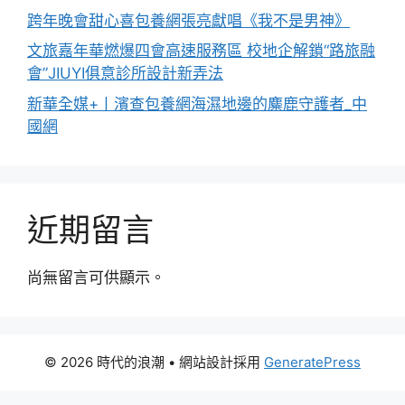
跨年晚會甜心喜包養網張亮獻唱《我不是男神》
文旅嘉年華燃爆四會高速服務區 校地企解鎖“路旅融
會”JIUYI俱意診所設計新弄法
新華全媒+丨濱查包養網海濕地邊的麋鹿守護者_中
國網
近期留言
尚無留言可供顯示。
© 2026 時代的浪潮
• 網站設計採用
GeneratePress