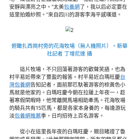
安靜與漂亮之中。“太美
包養網
了，我以后必定要在
這里拍婚紗照。”來自四川的游客李海平感嘆道。
俯瞰扎西崗村旁的花海牧場（無人機照片）。新華
社記者 丁增尼達 攝
這片牧場，不只回蕩著游客的歡聲笑語，也為
村平易近帶來了豐盈的報答。村平易近白瑪旺慶
台
灣包養網
告知記者，面前那匹馱著游客的棕黃色小
馬就是他家的。白瑪旺慶今朝在拉薩上年夜一，趁
著寒假閑暇時，他常離開馬場相助牽馬。花海牧場
的騎兵共有15匹馬，都是各家本身養的，每逢游玩
淡
包養網推薦
季，日均招待上百名游客。
從小在這里長年夜的白瑪旺慶，親目睹證了魯