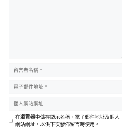
言
留
言
者
電
名
子
稱
郵
個
件
人
地
網
在
瀏覽器
中儲存顯示名稱、電子郵件地址及個人
址
站
網站網址，以供下次發佈留言時使用。
網