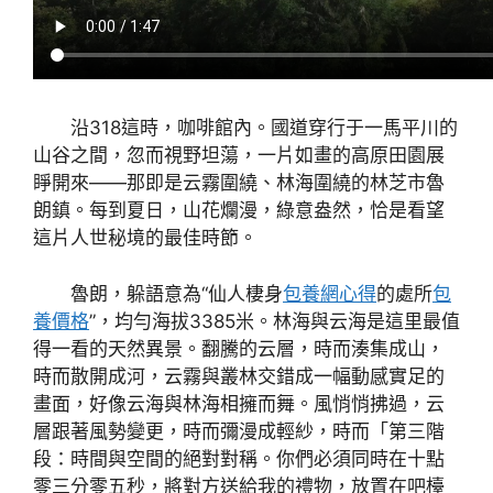
沿318這時，咖啡館內。國道穿行于一馬平川的
山谷之間，忽而視野坦蕩，一片如畫的高原田園展
睜開來——那即是云霧圍繞、林海圍繞的林芝市魯
朗鎮。每到夏日，山花爛漫，綠意盎然，恰是看望
這片人世秘境的最佳時節。
魯朗，躲語意為“仙人棲身
包養網心得
的處所
包
養價格
”，均勻海拔3385米。林海與云海是這里最值
得一看的天然異景。翻騰的云層，時而湊集成山，
時而散開成河，云霧與叢林交錯成一幅動感實足的
畫面，好像云海與林海相擁而舞。風悄悄拂過，云
層跟著風勢變更，時而彌漫成輕紗，時而「第三階
段：時間與空間的絕對對稱。你們必須同時在十點
零三分零五秒，將對方送給我的禮物，放置在吧檯