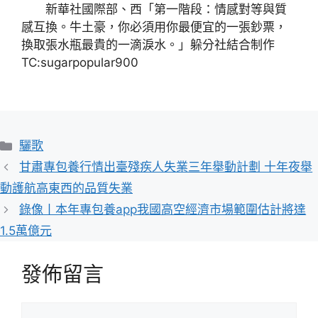
新華社國際部、西「第一階段：情感對等與質
感互換。牛土豪，你必須用你最便宜的一張鈔票，
換取張水瓶最貴的一滴淚水。」躲分社結合制作
TC:sugarpopular900
分
驪歌
類
甘肅專包養行情出臺殘疾人失業三年舉動計劃 十年夜舉
動護航高東西的品質失業
錄像丨本年專包養app我國高空經濟市場範圍估計將達
1.5萬億元
發佈留言
留