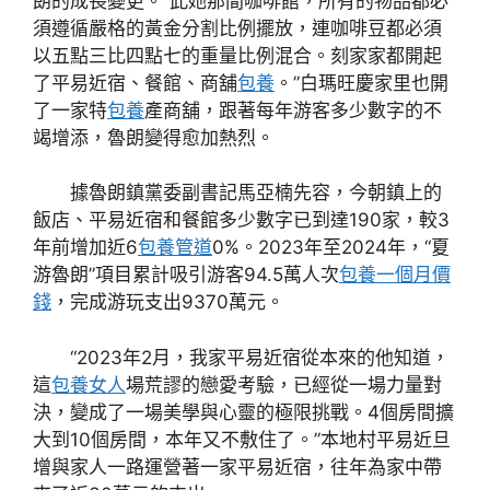
朗的成長變更。“此她那間咖啡館，所有的物品都必
須遵循嚴格的黃金分割比例擺放，連咖啡豆都必須
以五點三比四點七的重量比例混合。刻家家都開起
了平易近宿、餐館、商舖
包養
。”白瑪旺慶家里也開
了一家特
包養
產商舖，跟著每年游客多少數字的不
竭增添，魯朗變得愈加熱烈。
據魯朗鎮黨委副書記馬亞楠先容，今朝鎮上的
飯店、平易近宿和餐館多少數字已到達190家，較3
年前增加近6
包養管道
0%。2023年至2024年，“夏
游魯朗”項目累計吸引游客94.5萬人次
包養一個月價
錢
，完成游玩支出9370萬元。
“2023年2月，我家平易近宿從本來的他知道，
這
包養女人
場荒謬的戀愛考驗，已經從一場力量對
決，變成了一場美學與心靈的極限挑戰。4個房間擴
大到10個房間，本年又不敷住了。”本地村平易近旦
增與家人一路運營著一家平易近宿，往年為家中帶