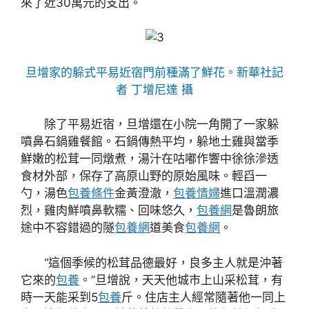
來了近30萬元的支出。
旦增家的躲式平易近宿門前種滿了鮮花。新華社記
者 丁增尼達 攝
除了平易近宿，旦增還在小院一角開了一家躲
噴鼻石鍋雞餐館。石鍋傳熱平均，躲地土雞與當季
鮮嫩的松茸一同燉煮，湯汁在咕嘟作響中徐徐滲透
食材外部，保存了高原山野的原始風味。輕舀一
勺，湯色
包養條件
金黃澄澈，
包養情婦
進口溫潤濃
烈，雞肉鮮噴鼻軟糯、回味悠久，
包養網
是魯朗旅
途中不容錯過的隧
包養網
道美食
包養網
。
“這個季候的松茸品德最好，良多主人就是沖著
它來的
包養
。”旦增說，天天他城市上山采松茸，有
時一天能采到5
包養
斤。住店主人經常隨著他一同上