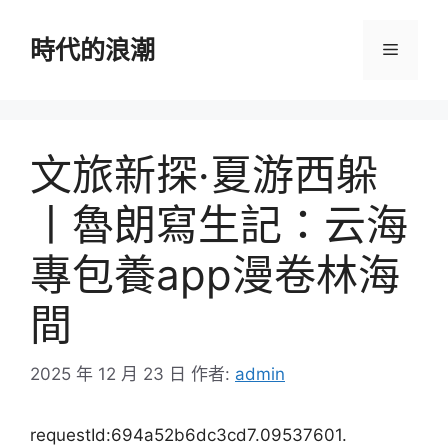
跳
至
時代的浪潮
選
主
要
單
內
容
文旅新探·夏游西躲
丨魯朗寫生記：云海
專包養app漫卷林海
間
2025 年 12 月 23 日
作者:
admin
requestId:694a52b6dc3cd7.09537601.