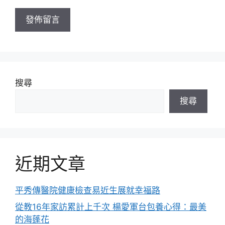
址
搜尋
搜尋
近期文章
平秀傳醫院健康檢查易近生展就幸福路
從教16年家訪累計上千次 楊愛軍台包養心得：最美
的海蓬花