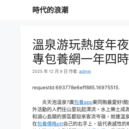
跳
時代的浪潮
至
主
要
內
容
溫泉游玩熱度年夜
專包養網一年四時
2025 年 12 月 9 日
作者:
admin
requestId:693778e6eff885.16975515.
炎天泡溫泉?廣
包養app
東同胞最愛好!
外活動的人們往山里玩起漂流，水上樂土成
和湖心島類的景區都迎來客流岑嶺，就連溫
在
包養價格ptt
自己的右手上，這代表感性的