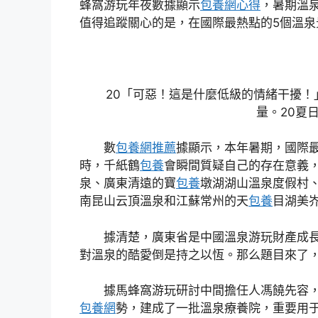
蜂窩游玩年夜數據顯示
包養網心得
，暑期溫
值得追蹤關心的是，在國際最熱點的5個溫泉
20「可惡！這是什麼低級的情緒干擾！」
量。20夏
數
包養網推薦
據顯示，本年暑期，國際
時，千紙鶴
包養
會瞬間質疑自己的存在意義
泉、廣東清遠的寶
包養
墩湖湖山溫泉度假村
南昆山云頂溫泉和江蘇常州的天
包養
目湖美
據清楚，廣東省是中國溫泉游玩財產成長
對溫泉的酷愛倒是持之以恆。那么題目來了，
據馬蜂窩游玩研討中間擔任人馮饒先容，
包養網
勢，建成了一批溫泉療養院，重要用