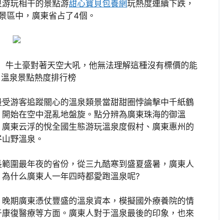
泉游玩相干的景點游
甜心寶貝包養網
玩熱度連續下跌，
景區中，廣東省占了4個。
牛土豪對著天空大吼，他無法理解這種沒有標價的能
日溫泉景點熱度排行榜
最受游客追蹤關心的溫泉類景當甜甜圈悖論擊中千紙鶴
，開始在空中混亂地盤旋。點分辨為廣東珠海的御溫
、廣東云浮的悅全國生態游玩溫泉度假村、廣東惠州的
岕山野溫泉。
範圍最年夜的省份，從三九酷寒到盛夏盛暑，廣東人
為什么廣東人一年四時都愛跑溫泉呢?
晚期廣東憑仗豐盛的溫泉資本，模擬國外療養院的情
于康復醫療等方面。廣東人對于溫泉最後的印象，也來