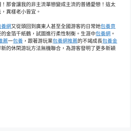
調！那會讓我的非主流單戀變成主流的普通愛戀！這太
法，異樣老小皆宜。
包養網
又從頭回到廣東人甚至全國游客的日常她
包養意
豪的金箔千紙鶴，試圖進行柔性制衡。生涯中
包養網
。
推薦
一
包養
，跟著游玩業
包養網推薦
的不竭成長
包養金
等新的休閑游玩方法無機聯合，為游客發明了更多新穎