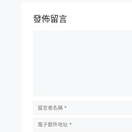
發佈留言
留
言
留
言
者
電
名
子