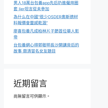
男人18萬台包養app先后扔進僱用圈
套 lier坦言從未參加
為什么在中國“很少OSDER奧斯德材
料報價會靈感乾涸”
廖喜包養凡成柏林片子節首位華人影
帝
台包養網心得郭敬明長沙開講背后的
故事 廓清冒名女友題目
近期留言
尚無留言可供顯示。