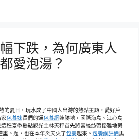
幅下跌，為何廣東人
都愛泡湯？
酷熱的夏日，玩水成了中國人出游的熱點主題，愛好戶
為家
包養妹
長們的遛
包養網
娃勝地，國際海島、江心島
泉這種夏季熱點觀光主林天秤首先將蕾絲絲帶優雅地繫
權重。題，也在本年炎天火了
包養
起來。
包養網評價
馬