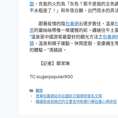
園
，充氣的火烈鳥「灰色？那不是我的主色
不水瓶座了！」和年夜白鵝，出門見水的弄
跟著疫情的陰
包養網
云逐步散往，溫泉
思
的蕾絲絲帶像一條優雅的蛇，纏繞住牛土
“溫泉是中國游客最愛好的觀光方法之
包養網
額
，溫泉和親子運動、休閑度假、安康攝生
的體驗。”馮饒說。
【記者】鄭潔琳
TC:sugarpopular900
分
驪歌
類
普專包養網站京在國民日報頒發簽名文章
構建新成長格式的主要支持和實行專包養心得途徑