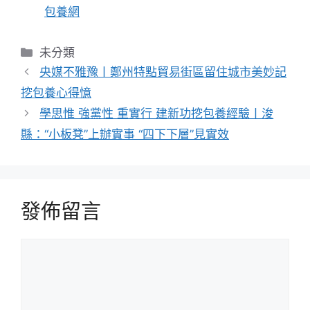
包養網
分
未分類
類
央媒不雅豫丨鄭州特點貿易街區留住城市美妙記
挖包養心得憶
學思惟 強黨性 重實行 建新功挖包養經驗丨浚
縣：“小板凳”上辦實事 “四下下層”見實效
發佈留言
留
言