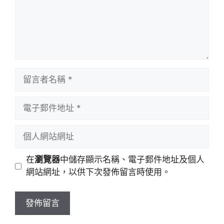
留
言
者
電
名
子
稱
郵
個
件
人
地
網
在
瀏覽器
中儲存顯示名稱、電子郵件地址及個人
址
站
網站網址，以供下次發佈留言時使用。
網
址