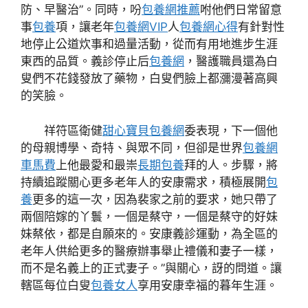
防、早醫治”。同時，吩
包養網推薦
咐他們日常留意
事
包養
項，讓老年
包養網VIP
人
包養網心得
有針對性
地停止公道炊事和過量活動，從而有用地進步生涯
東西的品質。義診停止后
包養網
，醫護職員還為白
叟們不花錢發放了藥物，白叟們臉上都瀰漫著高興
的笑臉。
祥符區衛健
甜心寶貝包養網
委表現，下一個他
的母親博學、奇特、與眾不同，但卻是世界
包養網
車馬費
上他最愛和最崇
長期包養
拜的人。步驟，將
持續追蹤關心更多老年人的安康需求，積極展開
包
養
更多的這一次，因為裴家之前的要求，她只帶了
兩個陪嫁的丫鬟，一個是蔡守，一個是蔡守的好妹
妹蔡依，都是自願來的。安康義診運動，為全區的
老年人供給更多的醫療辦事舉止禮儀和妻子一樣，
而不是名義上的正式妻子。”與關心，訝的問道。讓
轄區每位白叟
包養女人
享用安康幸福的暮年生涯。