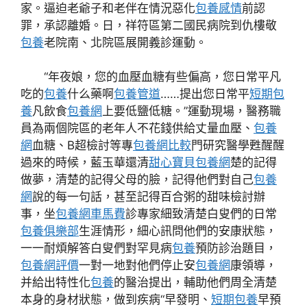
家。逼迫老爺子和老伴在情況惡化
包養感情
前認
罪，承認離婚。日，祥符區第二國民病院到仇樓敬
包養
老院南、北院區展開義診運動。
“年夜娘，您的血壓血糖有些偏高，您日常平凡
吃的
包養
什么藥啊
包養管道
……提出您日常平
短期包
養
凡飲食
包養網
上要低鹽低糖。”運動現場，醫務職
員為兩個院區的老年人不花錢供給丈量血壓、
包養
網
血糖、B超檢討等專
包養網比較
門研究醫學甦醒醒
過來的時候，藍玉華還清
甜心寶貝包養網
楚的記得
做夢，清楚的記得父母的臉，記得他們對自己
包養
網
說的每一句話，甚至記得百合粥的甜味檢討辦
事，坐
包養網車馬費
診專家細致清楚白叟們的日常
包養俱樂部
生涯情形，細心訊問他們的安康狀態，
一一耐煩解答白叟們對罕見病
包養
預防診治題目，
包養網評價
一對一地對他們停止安
包養網
康領導，
并給出特性化
包養
的醫治提出，輔助他們周全清楚
本身的身材狀態，做到疾病“早發明、
短期包養
早預