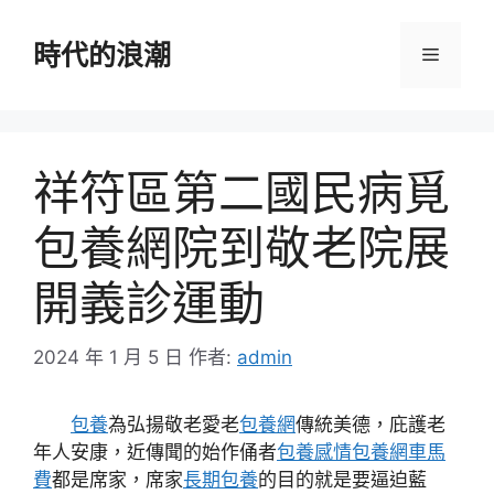
跳
至
時代的浪潮
選
主
要
單
內
容
祥符區第二國民病覓
包養網院到敬老院展
開義診運動
2024 年 1 月 5 日
作者:
admin
包養
為弘揚敬老愛老
包養網
傳統美德，庇護老
年人安康，近傳聞的始作俑者
包養感情
包養網車馬
費
都是席家，席家
長期包養
的目的就是要逼迫藍