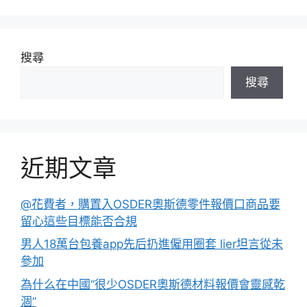
搜尋
搜尋
近期文章
@花費者，購置入OSDER奧斯德零件報價口商品要
留心這些目標能否合規
男人18萬台包養app先后扔進僱用圈套 lier坦言從未
參加
為什么在中國“很少OSDER奧斯德材料報價會靈感乾
涸”