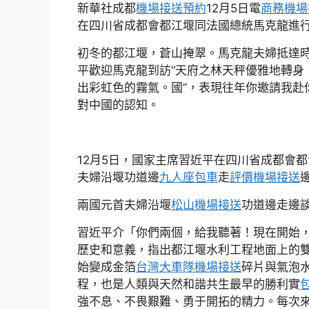
新華社成都
機場接送預約
12月5日電
商務機場
在四川省成都會都江堰同法國總統馬克龍進
初冬的都江堰，蒼山掩翠。馬克龍夫婦抵達
平歡迎馬克龍到訪“天府之林天秤優雅地轉身
出彩虹色的霧氣。國”，表現往年你邀請我赴
對中國的認知。
12月5日，國家主席習近平在四川省成都會
夫婦沿堰功道邊
九人座包車
走
評價機場接送
兩國元首夫婦沿堰
松山機場接送
功道邊走邊
習近平介「你們兩個，給我聽著！現在開始，
歷史和意義，指出都江堰水利工程地面上的
始變成金箔
台灣大車隊機場接送
碎片與氣泡
程，也是人類與天然和諧共生最早的勝利實
強不息、不畏艱難、勇于開拓的精力。每次