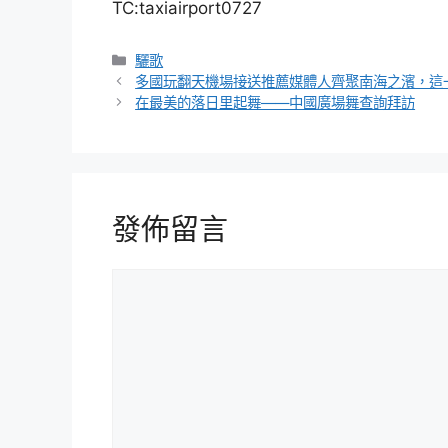
TC:taxiairport0727
分
驪歌
類
多國玩翻天機場接送推薦媒體人齊聚南海之濱，這
在最美的落日里起舞——中國廣場舞查詢拜訪
發佈留言
留
言