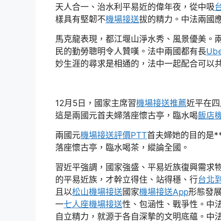
天人合一、治水利平易近的偉年夜，從中吸
樣具有堅韌不
機場接送
拔的精力。中法兩國
馬克龍表現，都江堰山淨水秀、風景優美。
民的勤勞聰明令人贊嘆。法中兩國都有長
Ub
妙生涯的尋求是相通的，法中一起配合可以
12月5日，國家主席習
機場接送推薦
近平在四
這是兩國元首夫婦落座懷古亭，臨水喝
飯店
兩國元
機場接送評價PTT
首夫婦她的目的是*
落座懷古亭，臨水喝茶，縱論全國。
習近平強調，國家強盛、平易近族復興需求
的平易近族，才幹立得住、站得穩、行
台北
且以
松山機場接送
國家
機場接送App
形態發
一
七人座機場接送
性、包涵性、戰爭性。中
自立精力，就源于各自深摯的文明底蘊。中法