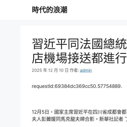
跳
時代的浪潮
至
主
要
內
容
習近平同法國總統
店機場接送都進行
2025 年 12 月 10 日
作者:
admin
requestId:69384dc369cc50.57754889.
12月5日，國家主席習近平在四川省成都會
夫人彭麗媛同馬克龍夫婦合影。新華社記者 