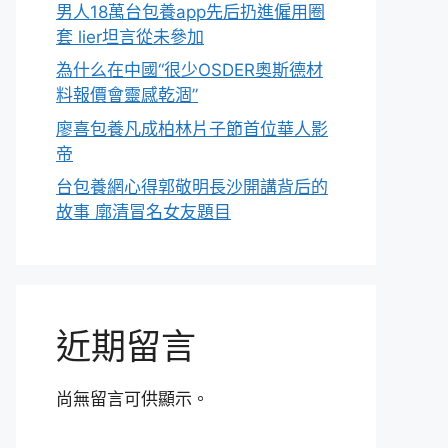
男人18萬台包養app先后扔進僱用圈
套 lier坦言從未參加
為什么在中國“很少OSDER奧斯德材
料報價會靈感乾涸”
廖喜包養凡成柏林片子節首位華人影
帝
台包養網心得郭敬明長沙開講背后的
故事 廓清冒名女友題目
近期留言
尚無留言可供顯示。