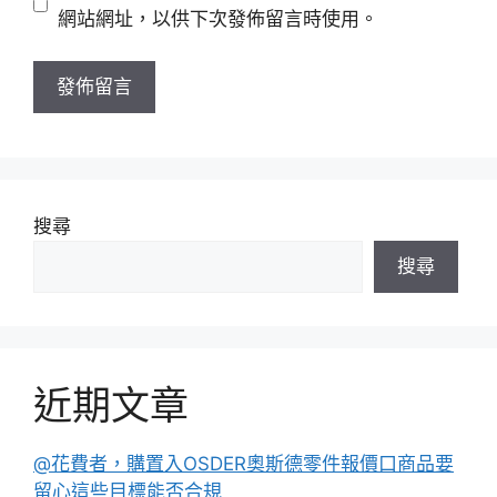
址
站
網站網址，以供下次發佈留言時使用。
網
址
搜尋
搜尋
近期文章
@花費者，購置入OSDER奧斯德零件報價口商品要
留心這些目標能否合規