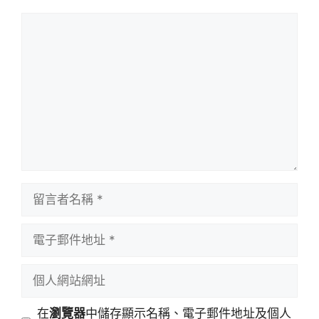
留
言
留
言
者
電
名
子
稱
郵
個
件
人
地
網
在
瀏覽器
中儲存顯示名稱、電子郵件地址及個人