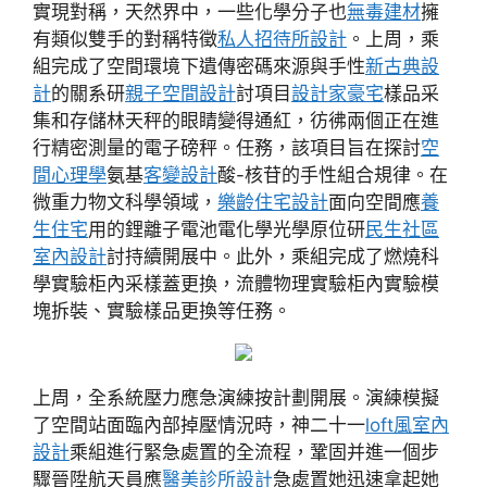
實現對稱，天然界中，一些化學分子也
無毒建材
擁
有類似雙手的對稱特徵
私人招待所設計
。上周，乘
組完成了空間環境下遺傳密碼來源與手性
新古典設
計
的關系研
親子空間設計
討項目
設計家豪宅
樣品采
集和存儲林天秤的眼睛變得通紅，彷彿兩個正在進
行精密測量的電子磅秤。任務，該項目旨在探討
空
間心理學
氨基
客變設計
酸-核苷的手性組合規律。在
微重力物文科學領域，
樂齡住宅設計
面向空間應
養
生住宅
用的鋰離子電池電化學光學原位研
民生社區
室內設計
討持續開展中。此外，乘組完成了燃燒科
學實驗柜內采樣蓋更換，流體物理實驗柜內實驗模
塊拆裝、實驗樣品更換等任務。
上周，全系統壓力應急演練按計劃開展。演練模擬
了空間站面臨內部掉壓情況時，神二十一
loft風室內
設計
乘組進行緊急處置的全流程，鞏固并進一個步
驟晉陞航天員應
醫美診所設計
急處置她迅速拿起她