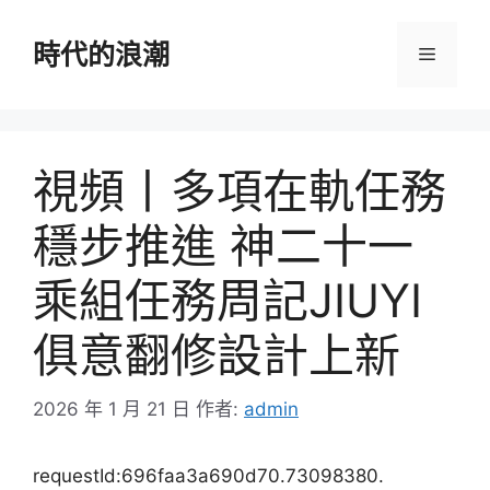
跳
至
時代的浪潮
選
主
要
單
內
容
視頻丨多項在軌任務
穩步推進 神二十一
乘組任務周記JIUYI
俱意翻修設計上新
2026 年 1 月 21 日
作者:
admin
requestId:696faa3a690d70.73098380.