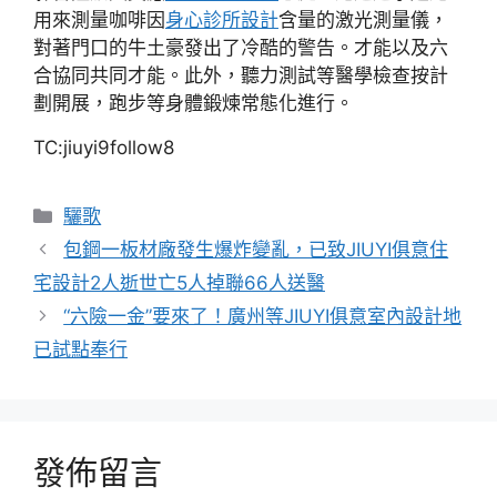
用來測量咖啡因
身心診所設計
含量的激光測量儀，
對著門口的牛土豪發出了冷酷的警告。才能以及六
合協同共同才能。此外，聽力測試等醫學檢查按計
劃開展，跑步等身體鍛煉常態化進行。
TC:jiuyi9follow8
分
驪歌
類
包鋼一板材廠發生爆炸變亂，已致JIUYI俱意住
宅設計2人逝世亡5人掉聯66人送醫
“六險一金”要來了！廣州等JIUYI俱意室內設計地
已試點奉行
發佈留言