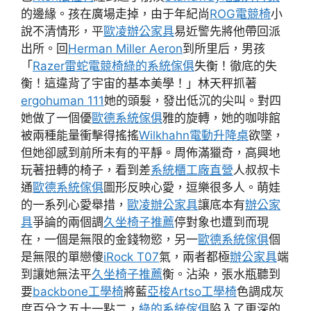
的邊緣。孩在廣場走掉，由于年紀尚
ROG電競椅
小
說不清情形，平
歐凌辦公家具
易近警先將他帶回派
出所。回
Herman Miller Aeron
到所里后，男孩
「
Razer雷蛇電競椅
綠的系統傢俱
失衡！徹底的失
衡！這違背了宇宙的基本美學！」林天秤抓著
ergohuman 111
她的頭髮，發出低沉的尖叫。對四
她做了一個優
歐德系統傢俱
雅的旋轉，她的咖啡館
被兩種能量衝擊得搖搖
Wilkhahn
電動升降桌
欲墜，
但她卻感到前所未有的平靜。周佈滿獵奇，高興地
玩著扭轉的椅子，看到差
系統櫃工廠直營
人叔叔卡
通
歐德系統傢俱
圖形反映心愛，逗樂很多人。萌娃
的一系列心愛舉措，
歐凌辦公家具
讓底本有
辦公家
具
爭論的兩個調
久坐椅子推薦
停對象也遭到而現
在，一個是無限的金錢物慾，另一
歐德系統傢俱
個
是無限的單戀傻
iRock T07
氣，兩者都極
辦公家具
端
到讓她無法平
久坐椅子推薦
衡。沾染，張水瓶聽到
要
backbone工學椅
將藍
亞梭Artso工學椅
色調成灰
度百分之五十一點二，
綠的系統傢俱
陷入了更深的