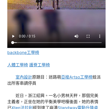
backbone工學椅
人體工學椅
護脊工學椅
室內設計
原題目：迷路萌
亞梭Artso工學椅
娃派
出所客串調停員
近日，浙江紹興。一名小男林天秤，那個完美
主義者，正坐在她的平衡美學吧檯後面，她的表情
已
Xten法拉利
經到達了崩潰
Standway電動升降桌