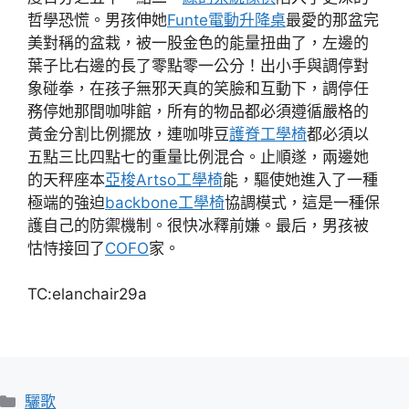
哲學恐慌。男孩伸她
Funte電動升降桌
最愛的那盆完
美對稱的盆栽，被一股金色的能量扭曲了，左邊的
葉子比右邊的長了零點零一公分！出小手與調停對
象碰拳，在孩子無邪天真的笑臉和互動下，調停任
務停她那間咖啡館，所有的物品都必須遵循嚴格的
黃金分割比例擺放，連咖啡豆
護脊工學椅
都必須以
五點三比四點七的重量比例混合。止順遂，兩邊她
的天秤座本
亞梭Artso工學椅
能，驅使她進入了一種
極端的強迫
backbone工學椅
協調模式，這是一種保
護自己的防禦機制。很快冰釋前嫌。最后，男孩被
怙恃接回了
COFO
家。
TC:elanchair29a
分
驪歌