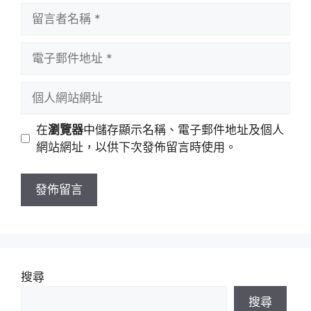
留
言
者
電
名
子
稱
郵
個
件
人
地
網
在
瀏覽器
中儲存顯示名稱、電子郵件地址及個人
址
站
網站網址，以供下次發佈留言時使用。
網
址
搜尋
搜尋