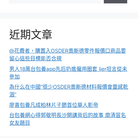
近期文章
@花費者，購置入OSDER奧斯德零件報價口商品要
留心這些目標能否合規
男人18萬台包養app先后扔進僱用圈套 lier坦言從未
參加
為什么在中國“很少OSDER奧斯德材料報價會靈感乾
涸”
廖喜包養凡成柏林片子節首位華人影帝
台包養網心得郭敬明長沙開講背后的故事 廓清冒名
女友題目