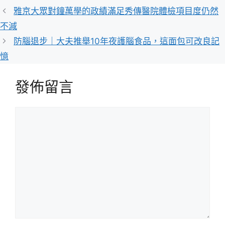
類
雅京大眾對鐘萬學的政績滿足秀傳醫院體檢項目度仍然
不減
防腦退步｜大夫推舉10年夜護腦食品，這面包可改良記
憶
發佈留言
留
言