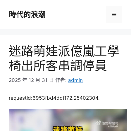
跳
至
時代的浪潮
選
主
要
單
內
容
迷路萌娃派億嵐工學
椅出所客串調停員
2025 年 12 月 31 日
作者:
admin
requestId:6953fbd4ddff72.25402304.