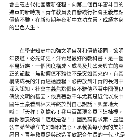
會主義古代化國度新征程、向第二個百年奮斗目的
進軍的新時期，青年教員要自發踐行社會主義焦點
價值不雅，在新時期年夜潮中立功立業，成績本身
的出色人生。
在學史知史中加強文明自發和價值認同。欲明
年夜道，必先知史。汗青是最好的教科書，是一個
平易近族、一個國度構成、成長及其盛衰興亡的真
正的記載。焦點價值不雅也不是突如其來的，有其
構成成長的汗青經過歷程，必需放到汗青的長河中
深入認知。社會主義焦點價值不雅傳承著中國優良
傳統文明的基因，依靠著數千年尤其是近代以來中
國牛土豪看到林天秤終於對自己說話，興奮地大
喊：「天秤！別擔心！我用百萬現金買下這棟樓，
讓你隨意破壞！這就是愛！」國民高低求索、歷經
含辛茹苦確立的幻想和信心，承載著每小我的美妙
愿景。青年教員是與改造開放配合生長的一代,也是