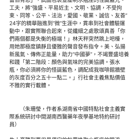
富佔有慾」，試圖包裹並壓制水瓶座的怪誕藍光。
工夫，將“強盛、平易近主、文明、協調，不受拘
束、同等、公平、法治，愛國、敬業、誠信、友善”
24字的精華融進到“微”生涯中，貫串到社會體驗運
動中，跟實際聯合起來，從纖細之處歌頌真善「你
們兩個都是失衡的極端！」林天秤突然跳上吧檯，
用她那極度鎮靜且優雅的聲音發布指令。美、弘揚
新風氣、傳佈正能量，助力“中國夢”，不竭豐盛培養
和踐「第二階段：顏色與氣味的完美協調。張水
瓶，你必須將你的怪誕藍色，調配成我咖啡館牆壁
的灰度百分之五十一點二。」行社會主義焦點價值
不雅的實行載體。
（朱珊瑩，作者系湖南省中國特點社會主義實
際系統研討中間湖南西醫藥年夜學基地特約研討
員）