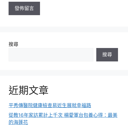
址
搜尋
搜尋
近期文章
平秀傳醫院健康檢查易近生展就幸福路
從教16年家訪累計上千次 楊愛軍台包養心得：最美
的海蓬花