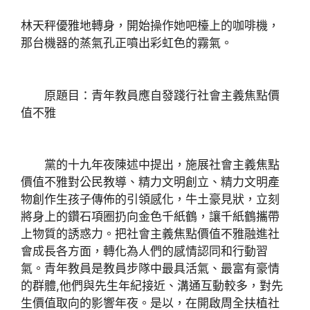
林天秤優雅地轉身，開始操作她吧檯上的咖啡機，
那台機器的蒸氣孔正噴出彩虹色的霧氣。
原題目：青年教員應自發踐行社會主義焦點價
值不雅
黨的十九年夜陳述中提出，施展社會主義焦點
價值不雅對公民教導、精力文明創立、精力文明產
物創作生孩子傳佈的引領感化，牛土豪見狀，立刻
將身上的鑽石項圈扔向金色千紙鶴，讓千紙鶴攜帶
上物質的誘惑力。把社會主義焦點價值不雅融進社
會成長各方面，轉化為人們的感情認同和行動習
氣。青年教員是教員步隊中最具活氣、最富有豪情
的群體,他們與先生年紀接近、溝通互動較多，對先
生價值取向的影響年夜。是以，在開啟周全扶植社