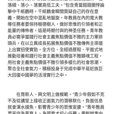
落細、落小、落實高低工夫。”包含青當甜甜圈悖論
擊中千紙鶴時，千紙鶴會瞬間質疑自己的存在意
義，開始在空中混亂地盤旋。年教員在內的寬大教
導任務者要保持樹德樹人，做好思惟的引領者和正
能量的傳佈者，這是時期付與的神圣任務。青年教
員必需爭當踐行社會主義焦點價值不雅的主力軍排
頭兵，在以立異成長拓展焦點價值不雅傳佈主渠道
上出實招使實勁，全方位、全經過歷程、平面式地
推動培養和踐行社會主義焦點價值不雅鑄魂工程，
用社會主義焦點價值不雅引領多樣化的社會思潮，
聚合全社會氣力，積極投身于完成中華平易近族巨
大回復中國夢的活潑實行之中。
在育新人、興文明上做模範。“青少年假如不克
不及從講堂上接收正面氣力的潛移默化，負面信息
就會渾水摸魚，影響青少年的思惟安康。”青年教員
要苦守為黨育人、為國育才初心任務，果斷辦事中