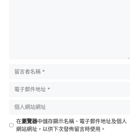
言
留
言
者
電
名
子
稱
郵
個
件
人
地
網
在
瀏覽器
中儲存顯示名稱、電子郵件地址及個人
址
站
網站網址，以供下次發佈留言時使用。
網