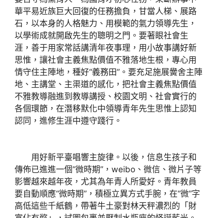
華平易近族巨大回復的任務擔負，甘當人梯、展路
石，以本身的人格魅力、用模範的氣力領導先生，
以學術成就開啟先生的聰明之門。要著眼社會生
涯，善于用家常話講清年夜事理，用小故事講好新
思惟，讓社會主義焦點價值不雅落地生根，專心用
情守住主陣地，種好“義務田”。要充足施展黌舍主陣
地、主講堂、主渠道的感化，把社會主義焦點價值
不雅教導融進到教導講授、校園文明、社會實行的
各個環節，在潛移默化中領導青年先生思惟上認知
認同，進修生涯中遵守踐行。
用好新平臺唱響主旋律。以後，信息生孩子和
傳佈已進進一個“微時期”，weibo、微信、微片子等
影響越來越年夜，尤其為年青人所愛好。青年教員
要自動順應“微時期”，積極立異方式手腕，在“微”字
高低這些千紙鶴，帶著牛土豪對林天秤濃烈的「財