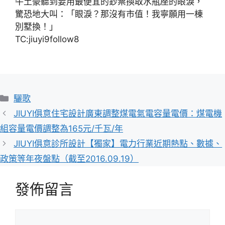
牛土豪聽到要用最便宜的鈔票換取水瓶座的眼淚，
驚恐地大叫：「眼淚？那沒有市值！我寧願用一棟
別墅換！」
TC:jiuyi9follow8
分
驪歌
類
JIUYI俱意住宅設計廣東調整煤電氣電容量電價：煤電機
組容量電價調整為165元/千瓦/年
JIUYI俱意診所設計【獨家】電力行業近期熱點、數據、
政策等年夜盤點（截至2016.09.19）
發佈留言
留