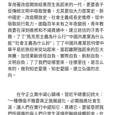
享用著改造開放結果而生長起來的一代，更要善于
從傳統文明中吸取營養，尤其要加大力度黨史、新
中國史、改造開放史、社會主義成長史進修，從中
吸取前行氣力。面臨百年未有之年夜變局，青年教
員要在深刻進修和不竭貫通中，建立迷信的汗青不
雅，了了“馬克思主義為什么行”“中國共產黨為什么
能”“社會主義為什么好”；了了中國共產黨若何使中
華平易近族迎來從站起來、富起離開強起來的巨大
奔騰，加倍果斷途徑自負、實際自負、軌制自負、
文明自負；了了我們從哪里來、往哪里往，是怎么
來的，做到知史愛黨、知史愛國，建立弘遠的志
向。
在守正立異中凝心鑄魂。
習近平
總書記誇大：
“一種價值不雅要真正施展感化，必需融進社會生
涯，讓人們在實行中感知它、貫通它。要留意把我
們所倡導的與人們日常生涯慎密聯絡接觸起來，在