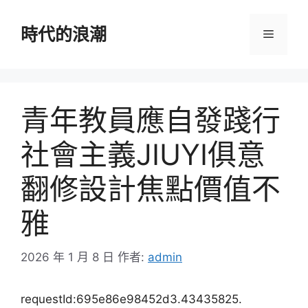
跳
至
時代的浪潮
選
主
要
單
內
容
青年教員應自發踐行
社會主義JIUYI俱意
翻修設計焦點價值不
雅
2026 年 1 月 8 日
作者:
admin
requestId:695e86e98452d3.43435825.