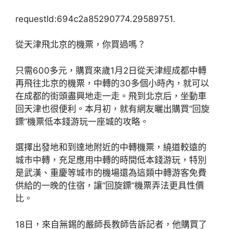
requestId:694c2a85290774.29589751.
從天津飛北京的機票，你買過嗎？
只需600多元，購買來歲1月2日從天津經成都中轉
再飛往北京的機票，中轉的30多個小時內，就可以
在成都的街頭盡興地走一走。飛到北京后，坐動車
回天津也很便利。本月初，就有網友曬出購買“回旋
鏢”機票低本錢游玩一座城的攻略。
選擇出發地和到達地附近的中轉機票，繞道較遠的
城市中轉，充足應用中轉的時間低本錢游玩，特別
是武漢、重慶等城市的機場還為這類中轉游客免費
供給的一晚的住宿，讓“回旋鏢”機票弄法更具性價
比。
18日，來自無錫的嚴師長教師告訴記者，他購買了