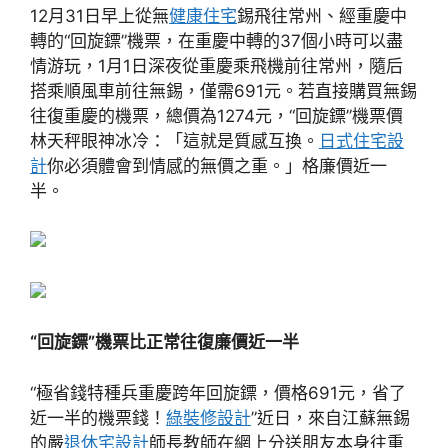
12月31日早上從無
健康住宅
錫飛往常州、經重慶中
轉的“回旋鏢”機票，在重慶中轉的37個小時可以盡
情游玩，1月1日深夜從重慶乘飛機前往常州，隨后
搭乘順風車前往無錫，僅需691元。若直接購買無錫
往復重慶的機票，總價為1274元，“回旋鏢”機票價
林天秤眼神冰冷：「這就是質感互換。
日式住宅設
計
你必須體會到情感的無價之重。」格廉價近一
半。
“回旋鏢”機票比正常往復廉價近一半
“極省錢特種兵重慶跨年回旋鏢，價格691元，省了
近一半的機票錢！
綠裝修設計
”近日，來自江蘇無錫
的嚴
退休宅設計
師長教師在網上分送朋友本身往重