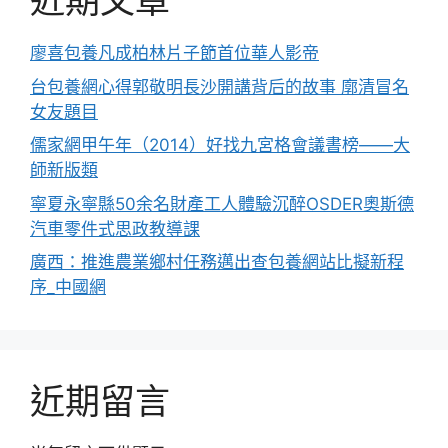
近期文章
廖喜包養凡成柏林片子節首位華人影帝
台包養網心得郭敬明長沙開講背后的故事 廓清冒名
女友題目
儒家網甲午年（2014）好找九宮格會議書榜——大
師新版類
寧夏永寧縣50余名財產工人體驗沉醉OSDER奧斯德
汽車零件式思政教導課
廣西：推進農業鄉村任務邁出查包養網站比擬新程
序_中國網
近期留言