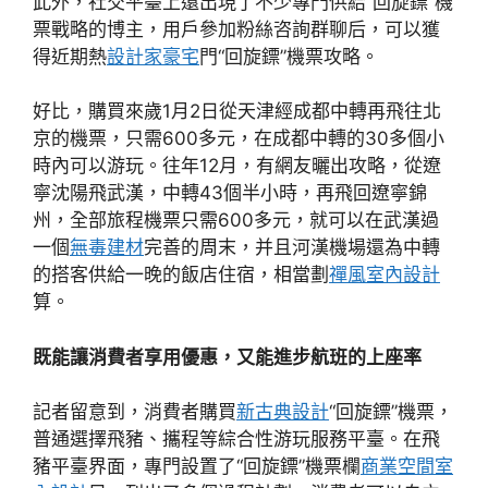
此外，社交平臺上還出現了不少專門供給“回旋鏢”機
票戰略的博主，用戶參加粉絲咨詢群聊后，可以獲
得近期熱
設計家豪宅
門“回旋鏢”機票攻略。
好比，購買來歲1月2日從天津經成都中轉再飛往北
京的機票，只需600多元，在成都中轉的30多個小
時內可以游玩。往年12月，有網友曬出攻略，從遼
寧沈陽飛武漢，中轉43個半小時，再飛回遼寧錦
州，全部旅程機票只需600多元，就可以在武漢過
一個
無毒建材
完善的周末，并且河漢機場還為中轉
的搭客供給一晚的飯店住宿，相當劃
禪風室內設計
算。
既能讓消費者享用優惠，又能進步航班的上座率
記者留意到，消費者購買
新古典設計
“回旋鏢”機票，
普通選擇飛豬、攜程等綜合性游玩服務平臺。在飛
豬平臺界面，專門設置了“回旋鏢”機票欄
商業空間室