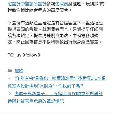
宅設計
中醫診所設計
多親
侘寂風
身經歷、玩別緻”的
極致性價比綜合考慮的高度契合。
平臺發布這類產品確定是有晉陞客座率、盤活樞紐
機場資源的考量。就消費者而言，建議提早仔細閱
讀各項規定、提早清楚明白退改、中轉等各項規
定，防止因為信息不對稱導致出行親身經歷變差。
TC:jiuyi9follow8
分
驪歌
類
“年年有余”具象化！哈爾濱冰雪年夜世界JIUYI俱
意室內設計再現“冰封魚”，你找到了嗎？
老屋子與新屋子——五指山JIUYI俱意診所設計
番陽村貧苦戶危房改革記憶記