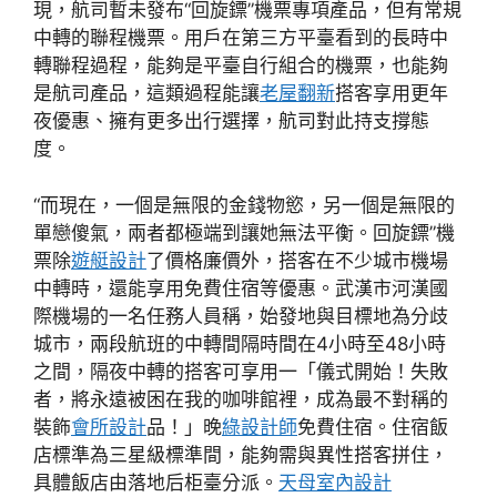
現，航司暫未發布“回旋鏢”機票專項產品，但有常規
中轉的聯程機票。用戶在第三方平臺看到的長時中
轉聯程過程，能夠是平臺自行組合的機票，也能夠
是航司產品，這類過程能讓
老屋翻新
搭客享用更年
夜優惠、擁有更多出行選擇，航司對此持支撐態
度。
“而現在，一個是無限的金錢物慾，另一個是無限的
單戀傻氣，兩者都極端到讓她無法平衡。回旋鏢”機
票除
遊艇設計
了價格廉價外，搭客在不少城市機場
中轉時，還能享用免費住宿等優惠。武漢市河漢國
際機場的一名任務人員稱，始發地與目標地為分歧
城市，兩段航班的中轉間隔時間在4小時至48小時
之間，隔夜中轉的搭客可享用一「儀式開始！失敗
者，將永遠被困在我的咖啡館裡，成為最不對稱的
裝飾
會所設計
品！」晚
綠設計師
免費住宿。住宿飯
店標準為三星級標準間，能夠需與異性搭客拼住，
具體飯店由落地后柜臺分派。
天母室內設計