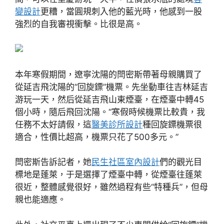
變設計
更糟，當圓規刺入他的藍光時，他感到一股
強烈的自我審視衝擊。比很是高。
本年寒假期間，遼寧沈陽的閆密斯帶著母親購買了
從延吉飛沈陽的“回旋鏢”機票。先坐動車往吉林延吉
游玩一天，然后從延吉飛山東煙臺，在煙臺中轉45
個小時，隨后飛回沈陽。“寒假時候機票比較貴，我
任務不太好請假，這
醫美診所設計
種回旋鏢機票很
適合，性價比超高，機票只花了500多元。”
閆密斯告訴記者，她
民生社區室內設計
們的觀光目
標地是蓬萊，于是選擇了煙臺中轉，從煙臺往蓬萊
很近，整體感覺很好，雖然過程有些“特種兵”，但母
親也能適應。