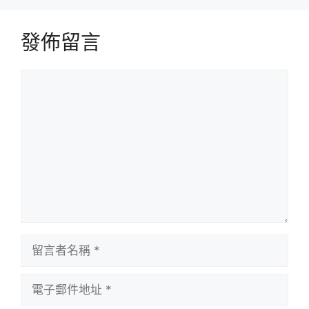
發佈留言
留
言
留
言
者
電
名
子