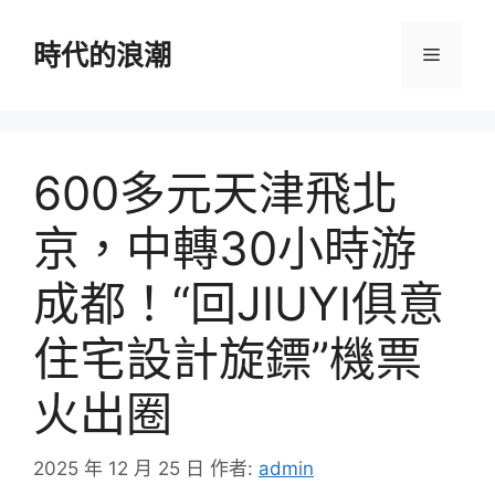
跳
至
時代的浪潮
選
主
要
單
內
容
600多元天津飛北
京，中轉30小時游
成都！“回JIUYI俱意
住宅設計旋鏢”機票
火出圈
2025 年 12 月 25 日
作者:
admin