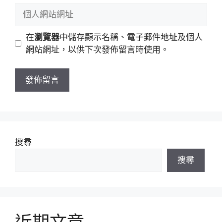
稱
郵
個
件
人
地
網
在
瀏覽器
中儲存顯示名稱、電子郵件地址及個人
址
站
網站網址，以供下次發佈留言時使用。
網
址
搜尋
搜尋